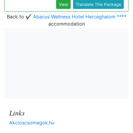
View
Translate This Package
Back to
✔️ Abacus Wellness Hotel Herceghalom ****
accommodation
Links
Akcioscsomagok.hu