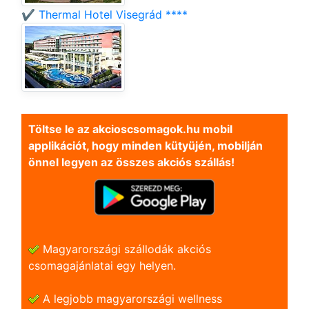
✔️ Thermal Hotel Visegrád ****
Töltse le az akcioscsomagok.hu mobil
applikációt, hogy minden kütyüjén, mobilján
önnel legyen az összes akciós szállás!
Magyarországi szállodák akciós
csomagajánlatai egy helyen.
A legjobb magyarországi wellness