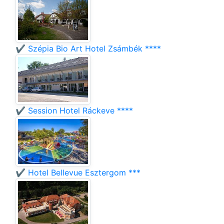
✔️ Szépia Bio Art Hotel Zsámbék ****
✔️ Session Hotel Ráckeve ****
✔️ Hotel Bellevue Esztergom ***