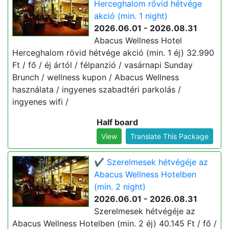
Herceghalom rövid hétvége
akció (min. 1 night)
2026.06.01 - 2026.08.31
Abacus Wellness Hotel
Herceghalom rövid hétvége akció (min. 1 éj) 32.990
Ft / fő / éj ártól / félpanzió / vasárnapi Sunday
Brunch / wellness kupon / Abacus Wellness
használata / ingyenes szabadtéri parkolás /
ingyenes wifi /
Half board
View
Translate This Package
✔️ Szerelmesek hétvégéje az
Abacus Wellness Hotelben
(min. 2 night)
2026.06.01 - 2026.08.31
Szerelmesek hétvégéje az
Abacus Wellness Hotelben (min. 2 éj) 40.145 Ft / fő /