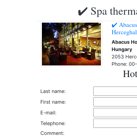
✔️ Spa therma
✔️ Abacus
Hercegha
Abacus Ho
Hungary
2053 Herc
Phone: 00
Hot
Last name:
First name:
E-mail:
Telephone:
Comment: