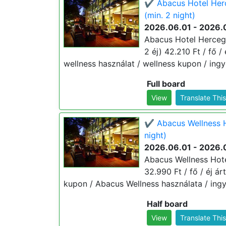
✔️ Abacus Hotel Herc
(min. 2 night)
2026.06.01 - 2026.
Abacus Hotel Hercegh
2 éj) 42.210 Ft / fő /
wellness használat / wellness kupon / ingy
Full board
View
Translate Thi
✔️ Abacus Wellness H
night)
2026.06.01 - 2026.
Abacus Wellness Hote
32.990 Ft / fő / éj á
kupon / Abacus Wellness használata / ingy
Half board
View
Translate Thi