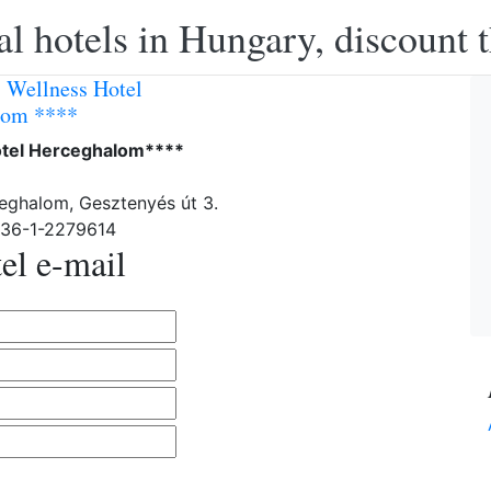
l hotels in Hungary, discount 
 Wellness Hotel
lom ****
tel Herceghalom****
eghalom, Gesztenyés út 3.
-36-1-2279614
el e-mail