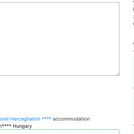
otel Herceghalom ****
accommodation
m**** Hungary