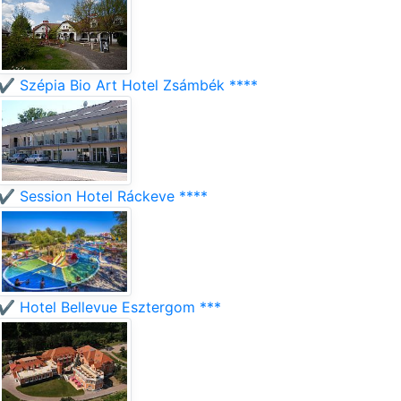
✔️ Szépia Bio Art Hotel Zsámbék ****
✔️ Session Hotel Ráckeve ****
✔️ Hotel Bellevue Esztergom ***