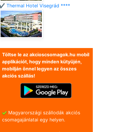
✔️ Thermal Hotel Visegrád ****
Töltse le az akcioscsomagok.hu mobil
applikációt, hogy minden kütyüjén,
mobilján önnel legyen az összes
akciós szállás!
Magyarországi szállodák akciós
csomagajánlatai egy helyen.