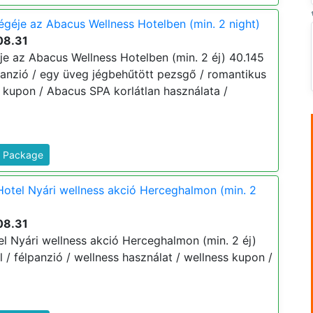
géje az Abacus Wellness Hotelben (min. 2 night)
08.31
e az Abacus Wellness Hotelben (min. 2 éj) 40.145
félpanzió / egy üveg jégbehűtött pezsgő / romantikus
s kupon / Abacus SPA korlátlan használata /
s Package
otel Nyári wellness akció Herceghalmon (min. 2
08.31
l Nyári wellness akció Herceghalmon (min. 2 éj)
tól / félpanzió / wellness használat / wellness kupon /