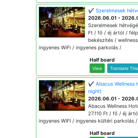
✔️ Szerelmesek hétvé
2026.06.01 - 2026.
Szerelmesek hétvégéj
Ft / fő / éj ártól / 
bekészítés / wellnes
ingyenes WiFi / ingyenes parkolás /
Half board
View
Translate Thi
✔️ Abacus Wellness H
night)
2026.06.01 - 2026.
Abacus Wellness Hote
27.110 Ft / fő / éj ár
ingyenes WIFI / ingyenes kültéri parkolás /
Half board