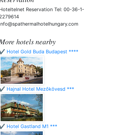
Hoteltelnet Reservation Tel: 00-36-1-
2279614
info@spathermalhotelhungary.com
More hotels nearby
✔️ Hotel Gold Buda Budapest ****
✔️ Hajnal Hotel Mezőkövesd ***
✔️ Hotel Gastland M1 ***