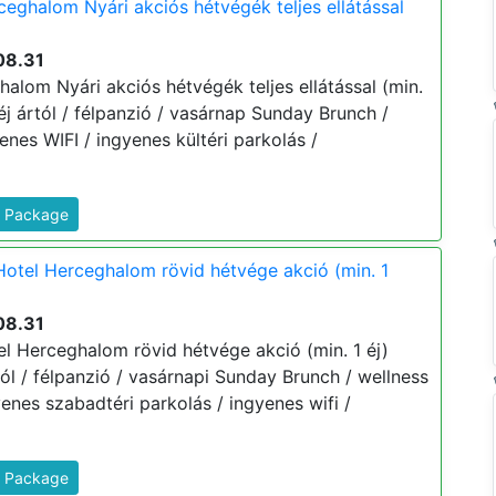
eghalom Nyári akciós hétvégék teljes ellátással
08.31
alom Nyári akciós hétvégék teljes ellátással (min.
 éj ártól / félpanzió / vasárnap Sunday Brunch /
enes WIFI / ingyenes kültéri parkolás /
s Package
otel Herceghalom rövid hétvége akció (min. 1
08.31
l Herceghalom rövid hétvége akció (min. 1 éj)
rtól / félpanzió / vasárnapi Sunday Brunch / wellness
enes szabadtéri parkolás / ingyenes wifi /
s Package