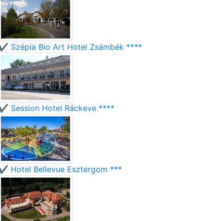
✔️ Szépia Bio Art Hotel Zsámbék ****
✔️ Session Hotel Ráckeve ****
✔️ Hotel Bellevue Esztergom ***