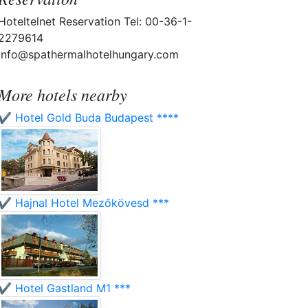
Hoteltelnet Reservation Tel: 00-36-1-
2279614
info@spathermalhotelhungary.com
More hotels nearby
✔️ Hotel Gold Buda Budapest ****
✔️ Hajnal Hotel Mezőkövesd ***
✔️ Hotel Gastland M1 ***