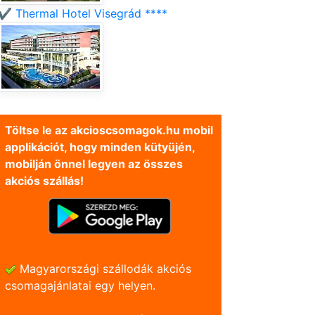
✔️ Thermal Hotel Visegrád ****
Töltse le az akcioscsomagok.hu mobil
applikációt, hogy minden kütyüjén,
mobilján önnel legyen az összes
akciós szállás!
Magyarországi szállodák akciós
csomagajánlatai egy helyen.