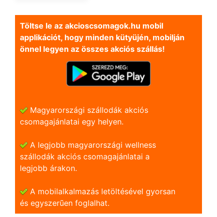
Töltse le az akcioscsomagok.hu mobil
applikációt, hogy minden kütyüjén, mobilján
önnel legyen az összes akciós szállás!
Magyarországi szállodák akciós
csomagajánlatai egy helyen.
A legjobb magyarországi wellness
szállodák akciós csomagajánlatai a
legjobb árakon.
A mobilalkalmazás letöltésével gyorsan
és egyszerũen foglalhat.