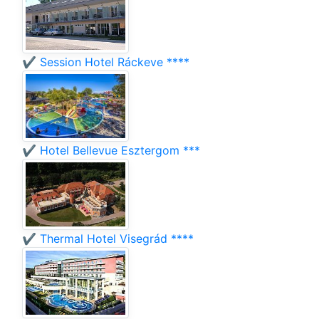
✔️ Session Hotel Ráckeve ****
✔️ Hotel Bellevue Esztergom ***
✔️ Thermal Hotel Visegrád ****