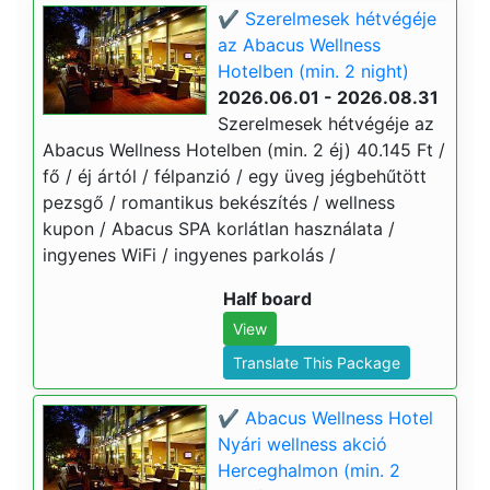
✔️ Szerelmesek hétvégéje
az Abacus Wellness
Hotelben (min. 2 night)
2026.06.01 - 2026.08.31
Szerelmesek hétvégéje az
Abacus Wellness Hotelben (min. 2 éj) 40.145 Ft /
fő / éj ártól / félpanzió / egy üveg jégbehűtött
pezsgő / romantikus bekészítés / wellness
kupon / Abacus SPA korlátlan használata /
ingyenes WiFi / ingyenes parkolás /
Half board
View
Translate This Package
✔️ Abacus Wellness Hotel
Nyári wellness akció
Herceghalmon (min. 2