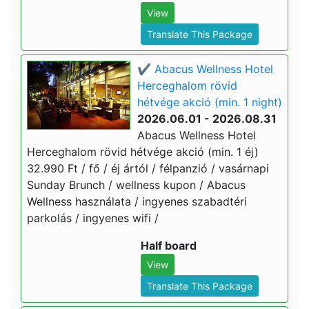
View
Translate This Package
✔️ Abacus Wellness Hotel
Herceghalom rövid
hétvége akció (min. 1 night)
2026.06.01 - 2026.08.31
Abacus Wellness Hotel
Herceghalom rövid hétvége akció (min. 1 éj)
32.990 Ft / fő / éj ártól / félpanzió / vasárnapi
Sunday Brunch / wellness kupon / Abacus
Wellness használata / ingyenes szabadtéri
parkolás / ingyenes wifi /
Half board
View
Translate This Package