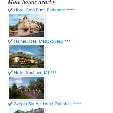
More hotels nearby
✔️ Hotel Gold Buda Budapest ****
✔️ Hajnal Hotel Mezőkövesd ***
✔️ Hotel Gastland M1 ***
✔️ Szépia Bio Art Hotel Zsámbék ****