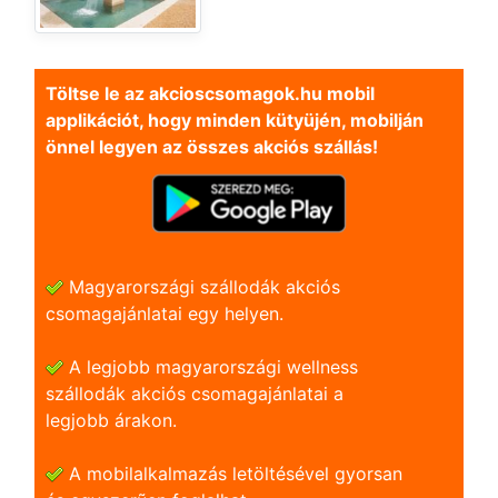
Töltse le az akcioscsomagok.hu mobil
applikációt, hogy minden kütyüjén, mobilján
önnel legyen az összes akciós szállás!
Magyarországi szállodák akciós
csomagajánlatai egy helyen.
A legjobb magyarországi wellness
szállodák akciós csomagajánlatai a
legjobb árakon.
A mobilalkalmazás letöltésével gyorsan