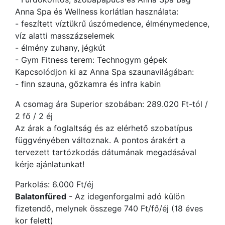
Anna Spa és Wellness korlátlan használata:
- feszített víztükrű úszómedence, élménymedence,
víz alatti masszázselemek
- élmény zuhany, jégkút
- Gym Fitness terem: Technogym gépek
Kapcsolódjon ki az Anna Spa szaunavilágában:
- finn szauna, gőzkamra és infra kabin
A csomag ára Superior szobában: 289.020 Ft-tól /
2 fő / 2 éj
Az árak a foglaltság és az elérhető szobatípus
függvényében változnak. A pontos árakért a
tervezett tartózkodás dátumának megadásával
kérje ajánlatunkat!
Parkolás: 6.000 Ft/éj
Balatonfüred
- Az idegenforgalmi adó külön
fizetendő, melynek összege 740 Ft/fő/éj (18 éves
kor felett)