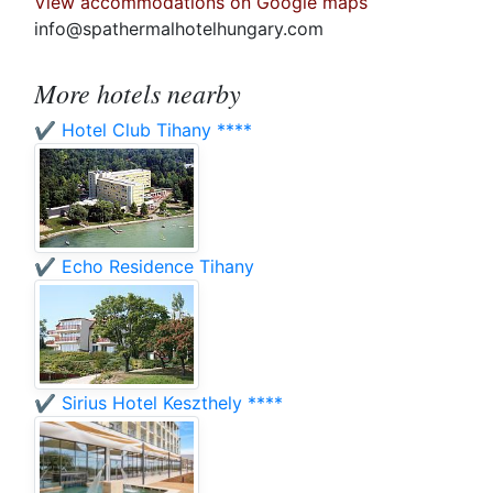
View accommodations on Google maps
info@spathermalhotelhungary.com
More hotels nearby
✔️ Hotel Club Tihany ****
✔️ Echo Residence Tihany
✔️ Sirius Hotel Keszthely ****