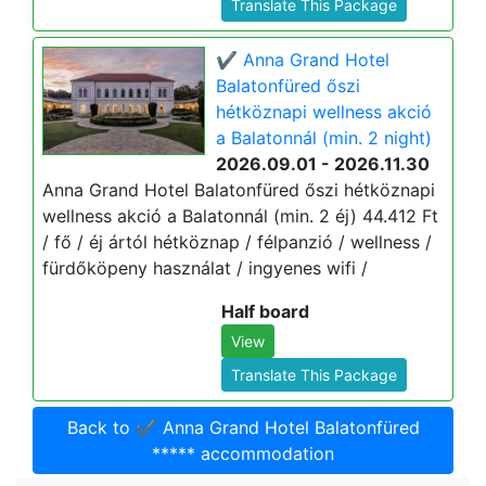
Translate This Package
✔️ Anna Grand Hotel
Balatonfüred őszi
hétköznapi wellness akció
a Balatonnál (min. 2 night)
2026.09.01 - 2026.11.30
Anna Grand Hotel Balatonfüred őszi hétköznapi
wellness akció a Balatonnál (min. 2 éj) 44.412 Ft
/ fő / éj ártól hétköznap / félpanzió / wellness /
fürdőköpeny használat / ingyenes wifi /
Half board
View
Translate This Package
Back to ✔️ Anna Grand Hotel Balatonfüred
***** accommodation