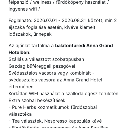
félpanzió / wellness / fürdőköpeny használat /
ingyenes wifi /
Foglalható: 2026.07.01 - 2026.08.31. között, min 2
éjszaka foglalása esetén, kivéve kiemelt
időszakok, ünnepek
Az ajánlat tartalma a
balatonfüredi Anna Grand
Hotelben
:
Szállás a választott szobatípusban
Gazdag büféreggeli pezsgővel
Svédasztalos vacsora vagy kombinált -
svédasztalos vacsora az Anna Grand Hotel
éttermében
Korlátlan WIFI használat a szálloda egész területén
Extra szobai bekészítések:
- Pure Herbs kozmetikumok fürdőszobai
választéka
- Tea választék, Nespresso kapszulás kávé
- Fürdőköntös, szobapapucs és Anna Spa Bag