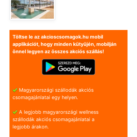
Töltse le az akcioscsomagok.hu mobil
applikációt, hogy minden kütyüjén, mobilján
önnel legyen az összes akciós szállás!
Magyarországi szállodák akciós
csomagajánlatai egy helyen.
A legjobb magyarországi wellness
szállodák akciós csomagajánlatai a
legjobb árakon.