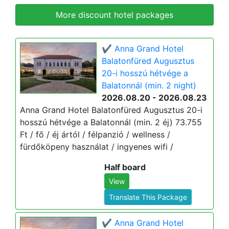
More discount hotel packages
✔️ Anna Grand Hotel
Balatonfüred Augusztus
20-i hosszú hétvége a
Balatonnál (min. 2 night)
2026.08.20 - 2026.08.23
Anna Grand Hotel Balatonfüred Augusztus 20-i
hosszú hétvége a Balatonnál (min. 2 éj) 73.755
Ft / fő / éj ártól / félpanzió / wellness /
fürdőköpeny használat / ingyenes wifi /
Half board
View
Translate This Package
✔️ Anna Grand Hotel