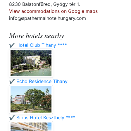
8230 Balatonfüred, Gyógy tér 1.
View accommodations on Google maps
info@spathermalhotelhungary.com
More hotels nearby
✔️ Hotel Club Tihany ****
✔️ Echo Residence Tihany
✔️ Sirius Hotel Keszthely ****