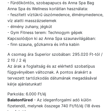
- Fürdőköntös, szobapapucs és Anna Spa Bag
Anna Spa és Wellness korlátlan használata:
- feszített víztükrű úszómedence, élménymedence,
víz alatti masszázselemek
- élmény zuhany, jégkút
- Gym Fitness terem: Technogym gépek
Kapcsolódjon ki az Anna Spa szaunavilágában:
- finn szauna, gőzkamra és infra kabin
A csomag ára Superior szobában: 295.020 Ft-tól /
2 fő / 2 éj
Az árak a foglaltság és az elérhető szobatípus
függvényében változnak. A pontos árakért a
tervezett tartózkodás dátumának megadásával
kérje ajánlatunkat!
Parkolás: 6.000 Ft/éj
Balatonfüred
- Az idegenforgalmi adó külön
fizetendő, melynek összege 740 Ft/fő/éj (18 éves