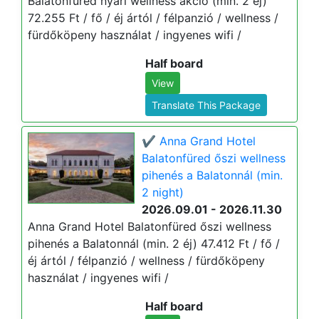
Balatonfüred nyári wellness akció (min. 2 éj)
72.255 Ft / fő / éj ártól / félpanzió / wellness /
fürdőköpeny használat / ingyenes wifi /
Half board
View
Translate This Package
✔️ Anna Grand Hotel
Balatonfüred őszi wellness
pihenés a Balatonnál (min.
2 night)
2026.09.01 - 2026.11.30
Anna Grand Hotel Balatonfüred őszi wellness
pihenés a Balatonnál (min. 2 éj) 47.412 Ft / fő /
éj ártól / félpanzió / wellness / fürdőköpeny
használat / ingyenes wifi /
Half board