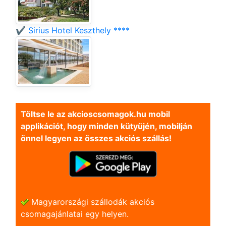
✔️ Sirius Hotel Keszthely ****
Töltse le az akcioscsomagok.hu mobil
applikációt, hogy minden kütyüjén, mobilján
önnel legyen az összes akciós szállás!
Magyarországi szállodák akciós
csomagajánlatai egy helyen.