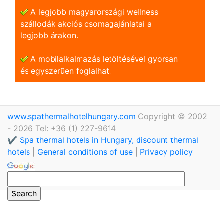
A legjobb magyarországi wellness
szállodák akciós csomagajánlatai a
legjobb árakon.
A mobilalkalmazás letöltésével gyorsan
és egyszerũen foglalhat.
www.spathermalhotelhungary.com
Copyright © 2002
- 2026 Tel: +36 (1) 227-9614
✔️ Spa thermal hotels in Hungary, discount thermal
hotels
|
General conditions of use
|
Privacy policy