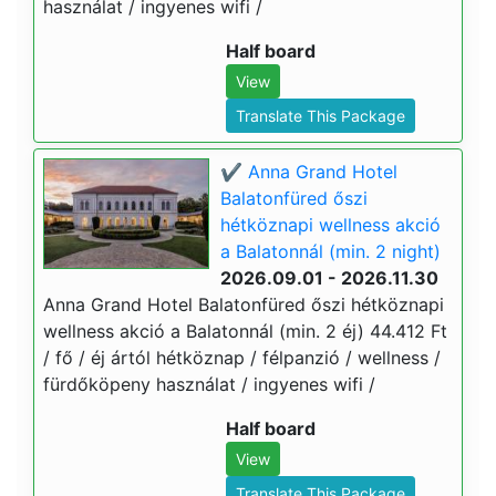
használat / ingyenes wifi /
Half board
View
Translate This Package
✔️ Anna Grand Hotel
Balatonfüred őszi
hétköznapi wellness akció
a Balatonnál (min. 2 night)
2026.09.01 - 2026.11.30
Anna Grand Hotel Balatonfüred őszi hétköznapi
wellness akció a Balatonnál (min. 2 éj) 44.412 Ft
/ fő / éj ártól hétköznap / félpanzió / wellness /
fürdőköpeny használat / ingyenes wifi /
Half board
View
Translate This Package