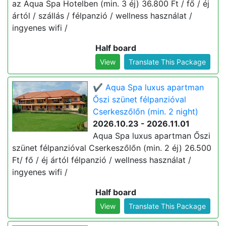
az Aqua Spa Hotelben (min. 3 éj) 36.800 Ft / fő / éj
ártól / szállás / félpanzió / wellness használat /
ingyenes wifi /
Half board
View
Translate This Package
✔️ Aqua Spa luxus apartman
Őszi szünet félpanzióval
Cserkeszőlőn (min. 2 night)
2026.10.23 - 2026.11.01
Aqua Spa luxus apartman Őszi
szünet félpanzióval Cserkeszőlőn (min. 2 éj) 26.500
Ft/ fő / éj ártól félpanzió / wellness használat /
ingyenes wifi /
Half board
View
Translate This Package