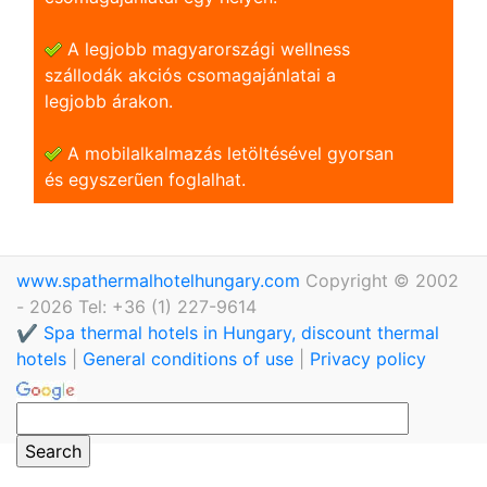
A legjobb magyarországi wellness
szállodák akciós csomagajánlatai a
legjobb árakon.
A mobilalkalmazás letöltésével gyorsan
és egyszerũen foglalhat.
www.spathermalhotelhungary.com
Copyright © 2002
- 2026 Tel: +36 (1) 227-9614
✔️ Spa thermal hotels in Hungary, discount thermal
hotels
|
General conditions of use
|
Privacy policy