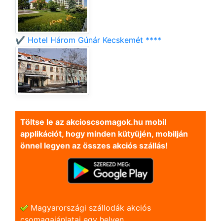
✔️ Hotel Három Gúnár Kecskemét ****
Töltse le az akcioscsomagok.hu mobil
applikációt, hogy minden kütyüjén, mobilján
önnel legyen az összes akciós szállás!
Magyarországi szállodák akciós
csomagajánlatai egy helyen.