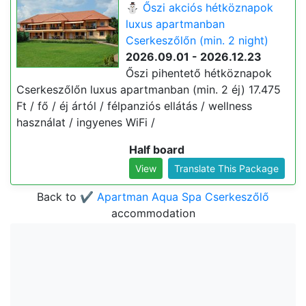
⛄️ Őszi akciós hétköznapok
luxus apartmanban
Cserkeszőlőn (min. 2 night)
2026.09.01 - 2026.12.23
Őszi pihentető hétköznapok
Cserkeszőlőn luxus apartmanban (min. 2 éj) 17.475
Ft / fő / éj ártól / félpanziós ellátás / wellness
használat / ingyenes WiFi /
Half board
View
Translate This Package
Back to
✔️ Apartman Aqua Spa Cserkeszőlő
accommodation