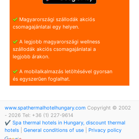
Magyarországi szállodák akciós
csomagajánlatai egy helyen.
A legjobb magyarországi wellness
szállodák akciós csomagajánlatai a
legjobb árakon.
A mobilalkalmazás letöltésével gyorsan
és egyszerũen foglalhat.
www.spathermalhotelhungary.com
Copyright © 2002
- 2026 Tel: +36 (1) 227-9614
✔️ Spa thermal hotels in Hungary, discount thermal
hotels
|
General conditions of use
|
Privacy policy