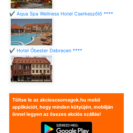
✔️ Aqua Spa Wellness Hotel Cserkeszőlő ****
✔️ Hotel Óbester Debrecen ****
Töltse le az akcioscsomagok.hu mobil
applikációt, hogy minden kütyüjén, mobilján
önnel legyen az összes akciós szállás!