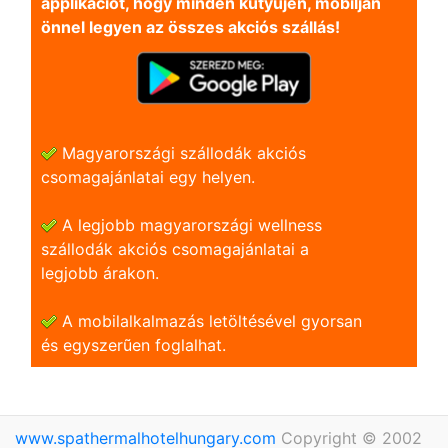
applikációt, hogy minden kütyüjén, mobilján
önnel legyen az összes akciós szállás!
Magyarországi szállodák akciós
csomagajánlatai egy helyen.
A legjobb magyarországi wellness
szállodák akciós csomagajánlatai a
legjobb árakon.
A mobilalkalmazás letöltésével gyorsan
és egyszerũen foglalhat.
www.spathermalhotelhungary.com
Copyright © 2002