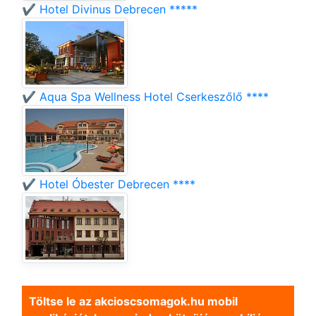
✔️ Hotel Divinus Debrecen *****
✔️ Aqua Spa Wellness Hotel Cserkeszőlő ****
✔️ Hotel Óbester Debrecen ****
Töltse le az akcioscsomagok.hu mobil