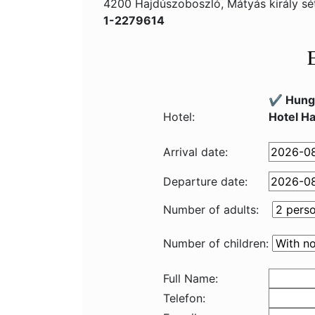
4200 Hajdúszoboszló, Mátyás király sé
1-2279614
✔️ Hung
Hotel:
Hotel H
Arrival date:
Departure date:
Number of adults:
Number of children:
Full Name:
Telefon: