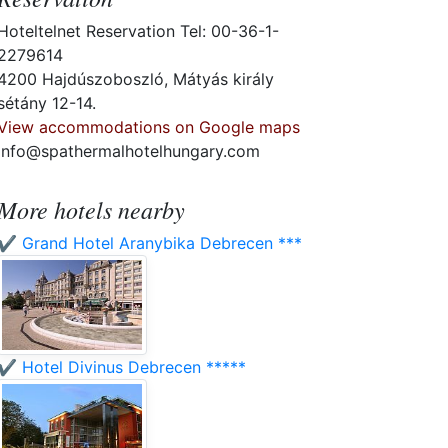
Hoteltelnet Reservation Tel: 00-36-1-
2279614
4200 Hajdúszoboszló, Mátyás király
sétány 12-14.
View accommodations on Google maps
info@spathermalhotelhungary.com
More hotels nearby
✔️ Grand Hotel Aranybika Debrecen ***
✔️ Hotel Divinus Debrecen *****