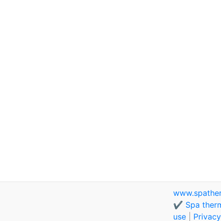
www.spathe
✔️ Spa therm
use
|
Privacy