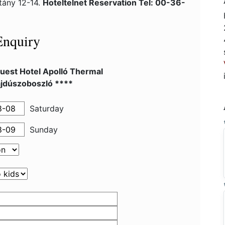
tány 12-14.
Hoteltelnet Reservation Tel: 00-36-
Enquiry
uest Hotel Apolló Thermal
ajdúszoboszló ****
Saturday
Sunday