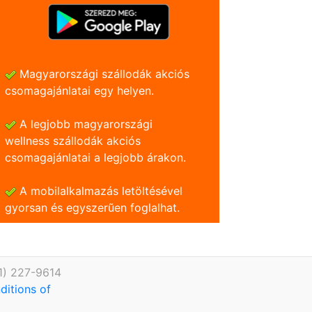
Magyarországi szállodák akciós
csomagajánlatai egy helyen.
A legjobb magyarországi
wellness szállodák akciós
csomagajánlatai a legjobb árakon.
A mobilalkalmazás letöltésével
gyorsan és egyszerũen foglalhat.
1) 227-9614
ditions of