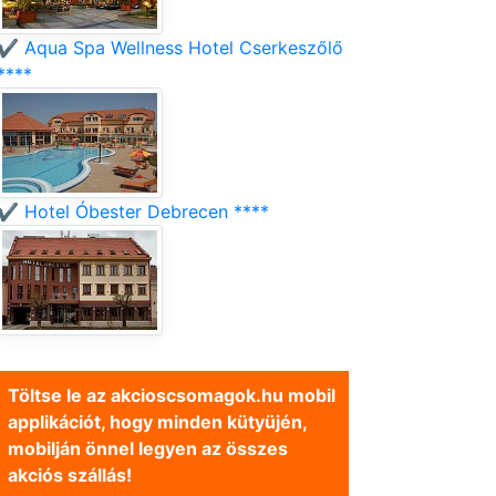
✔️ Aqua Spa Wellness Hotel Cserkeszőlő
****
✔️ Hotel Óbester Debrecen ****
Töltse le az akcioscsomagok.hu mobil
applikációt, hogy minden kütyüjén,
mobilján önnel legyen az összes
akciós szállás!