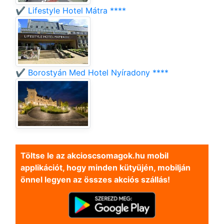
✔️ Lifestyle Hotel Mátra ****
✔️ Borostyán Med Hotel Nyíradony ****
Töltse le az akcioscsomagok.hu mobil
applikációt, hogy minden kütyüjén, mobilján
önnel legyen az összes akciós szállás!