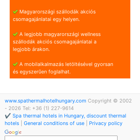
Magyarországi szállodák akciós
csomagajánlatai egy helyen.
A legjobb magyarországi wellness
szállodák akciós csomagajánlatai a
legjobb árakon.
A mobilalkalmazás letöltésével gyorsan
és egyszerũen foglalhat.
www.spathermalhotelhungary.com
Copyright © 2002
- 2026 Tel: +36 (1) 227-9614
✔️ Spa thermal hotels in Hungary, discount thermal
hotels
|
General conditions of use
|
Privacy policy