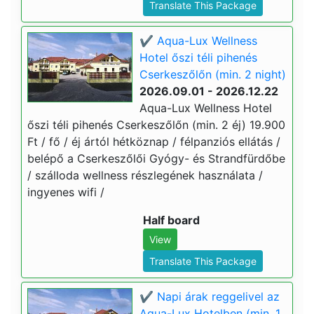
Translate This Package
✔️ Aqua-Lux Wellness
Hotel őszi téli pihenés
Cserkeszőlőn (min. 2 night)
2026.09.01 - 2026.12.22
Aqua-Lux Wellness Hotel
őszi téli pihenés Cserkeszőlőn (min. 2 éj) 19.900
Ft / fő / éj ártól hétköznap / félpanziós ellátás /
belépő a Cserkeszőlői Gyógy- és Strandfürdőbe
/ szálloda wellness részlegének használata /
ingyenes wifi /
Half board
View
Translate This Package
✔️ Napi árak reggelivel az
Aqua-Lux Hotelben (min. 1