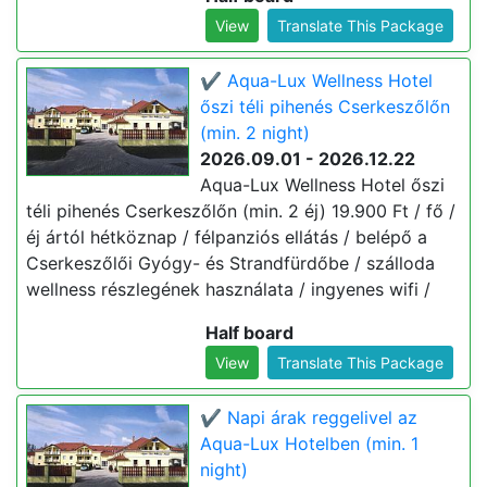
View
Translate This Package
✔️ Aqua-Lux Wellness Hotel
őszi téli pihenés Cserkeszőlőn
(min. 2 night)
2026.09.01 - 2026.12.22
Aqua-Lux Wellness Hotel őszi
téli pihenés Cserkeszőlőn (min. 2 éj) 19.900 Ft / fő /
éj ártól hétköznap / félpanziós ellátás / belépő a
Cserkeszőlői Gyógy- és Strandfürdőbe / szálloda
wellness részlegének használata / ingyenes wifi /
Half board
View
Translate This Package
✔️ Napi árak reggelivel az
Aqua-Lux Hotelben (min. 1
night)