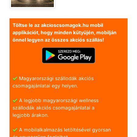
Töltse le az akcioscsomagok.hu mobil
applikációt, hogy minden kütyüjén, mobilján
önnel legyen az összes akciós szállás!
Magyarországi szállodák akciós
csomagajánlatai egy helyen.
A legjobb magyarországi wellness
szállodák akciós csomagajánlatai a
legjobb árakon.
A mobilalkalmazás letöltésével gyorsan
és egyszerũen foglalhat.