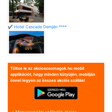
✔️ Hotel Cascade Demjén ****
Töltse le az akcioscsomagok.hu mobil
applikációt, hogy minden kütyüjén, mobilján
önnel legyen az összes akciós szállás!
Magyarországi szállodák akciós