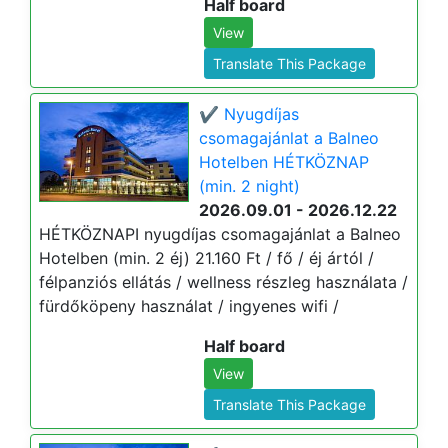
Half board
View
Translate This Package
✔️ Nyugdíjas
csomagajánlat a Balneo
Hotelben HÉTKÖZNAP
(min. 2 night)
2026.09.01 - 2026.12.22
HÉTKÖZNAPI nyugdíjas csomagajánlat a Balneo
Hotelben (min. 2 éj) 21.160 Ft / fő / éj ártól /
félpanziós ellátás / wellness részleg használata /
fürdőköpeny használat / ingyenes wifi /
Half board
View
Translate This Package