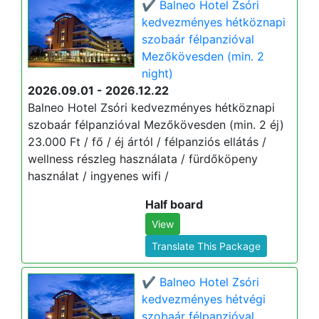
✔️ Balneo Hotel Zsóri
kedvezményes hétköznapi
szobaár félpanzióval
Mezőkövesden (min. 2
night)
2026.09.01 - 2026.12.22
Balneo Hotel Zsóri kedvezményes hétköznapi
szobaár félpanzióval Mezőkövesden (min. 2 éj)
23.000 Ft / fő / éj ártól / félpanziós ellátás /
wellness részleg használata / fürdőköpeny
használat / ingyenes wifi /
Half board
View
Translate This Package
✔️ Balneo Hotel Zsóri
kedvezményes hétvégi
szobaár félpanzióval