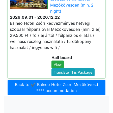
Mezőkövesden (min. 2
night)
2026.09.01 - 2026.12.22
Balneo Hotel Zsóri kedvezményes hétvégi
szobaár félpanzióval Mezőkövesden (min. 2 éj)
29.500 Ft / fő / éj ártól / félpanziós ellátás /
wellness részleg használata / fürdőköpeny
használat / ingyenes wifi /
Half board
View
Translate This Package
Back to ✔️ Balneo Hotel Zsori Mezőkövesd
**** accommodation