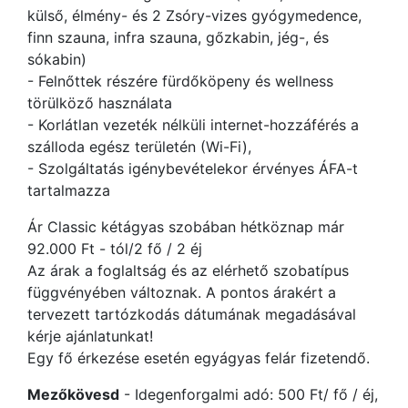
külső, élmény- és 2 Zsóry-vizes gyógymedence,
finn szauna, infra szauna, gőzkabin, jég-, és
sókabin)
- Felnőttek részére fürdőköpeny és wellness
törülköző használata
- Korlátlan vezeték nélküli internet-hozzáférés a
szálloda egész területén (Wi-Fi),
- Szolgáltatás igénybevételekor érvényes ÁFA-t
tartalmazza
Ár Classic kétágyas szobában hétköznap már
92.000 Ft - tól/2 fő / 2 éj
Az árak a foglaltság és az elérhető szobatípus
függvényében változnak. A pontos árakért a
tervezett tartózkodás dátumának megadásával
kérje ajánlatunkat!
Egy fő érkezése esetén egyágyas felár fizetendő.
Mezőkövesd
- Idegenforgalmi adó: 500 Ft/ fő / éj,