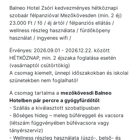
Balneo Hotel Zsóri kedvezményes hétköznapi
szobaár félpanzióval Mezőkövesden (min. 2 éj)
23.000 Ft / fő / éj ártól / félpanziós ellátás /
wellness részleg használata / fürdőköpeny
használat / ingyenes wifi /
Érvényes: 2026.09.01 - 2026.12.22. között
HÉTKÖZNAP, min. 2 éjszaka foglalása esetén
(vasárnaptól csütörtökig)
A csomag kiemelt, ünnepi időszakokban és iskolai
szünetekben nem foglalható!
A csomag tartalma a
mezőkövesdi Balneo
Hotelben pár percre a gyógyfürdőtől
:
- Szállás a kiválasztott szobatípusban
- Bőséges hideg – meleg büféreggeli és vacsora
(létszám függvényében büfévacsora vagy
tányérszerviz)
- Wellness részleg használata (úszó-, belső- és