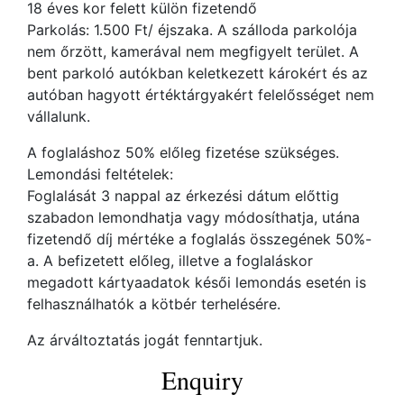
18 éves kor felett külön fizetendő
Parkolás: 1.500 Ft/ éjszaka. A szálloda parkolója
nem őrzött, kamerával nem megfigyelt terület. A
bent parkoló autókban keletkezett károkért és az
autóban hagyott értéktárgyakért felelősséget nem
vállalunk.
A foglaláshoz 50% előleg fizetése szükséges.
Lemondási feltételek:
Foglalását 3 nappal az érkezési dátum előttig
szabadon lemondhatja vagy módosíthatja, utána
fizetendő díj mértéke a foglalás összegének 50%-
a. A befizetett előleg, illetve a foglaláskor
megadott kártyaadatok késői lemondás esetén is
felhasználhatók a kötbér terhelésére.
Az árváltoztatás jogát fenntartjuk.
Enquiry