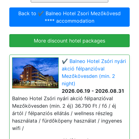
Back to ✔️ Balneo Hotel Zsori Mezőkövesd
**** accommodation
More discount hotel packages
✔️ Balneo Hotel Zsóri nyári
akció félpanzióval
Mezőkövesden (min. 2
night)
2026.06.19 - 2026.08.31
Balneo Hotel Zsóri nyári akció félpanzióval
Mezőkövesden (min. 2 éj) 36.790 Ft / fő / éj
ártól / félpanziós ellátás / wellness részleg
használata / fürdőköpeny használat / ingyenes
wifi /