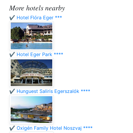
More hotels nearby
✔️ Hotel Flóra Eger ***
✔️ Hotel Eger Park ****
✔️ Hunguest Saliris Egerszalók ****
✔️ Oxigén Family Hotel Noszvaj ****