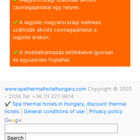
csomagajánlatai egy helyen.
A legjobb magyarországi wellness
szállodák akciós csomagajánlatai a
legjobb árakon.
A mobilalkalmazás letöltésével gyorsan
és egyszerũen foglalhat.
www.spathermalhotelhungary.com
Copyright © 2002
- 2026 Tel: +36 (1) 227-9614
✔️ Spa thermal hotels in Hungary, discount thermal
hotels
|
General conditions of use
|
Privacy policy