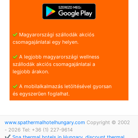
Magyarországi szállodák akciós
csomagajánlatai egy helyen.
A legjobb magyarországi wellness
szállodák akciós csomagajánlatai a
legjobb árakon.
A mobilalkalmazás letöltésével gyorsan
és egyszerũen foglalhat.
www.spathermalhotelhungary.com
Copyright © 2002
- 2026 Tel: +36 (1) 227-9614
✔️ Spa thermal hotels in Hungary, discount thermal