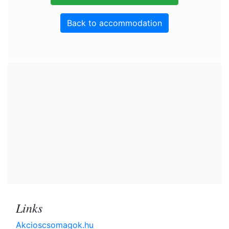
Back to accommodation
Links
Akcioscsomagok.hu