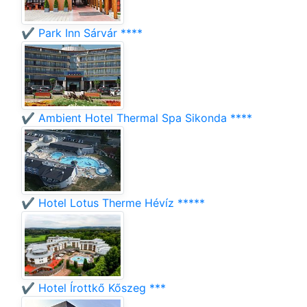
✔️ Park Inn Sárvár ****
✔️ Ambient Hotel Thermal Spa Sikonda ****
✔️ Hotel Lotus Therme Hévíz *****
✔️ Hotel Írottkő Kőszeg ***