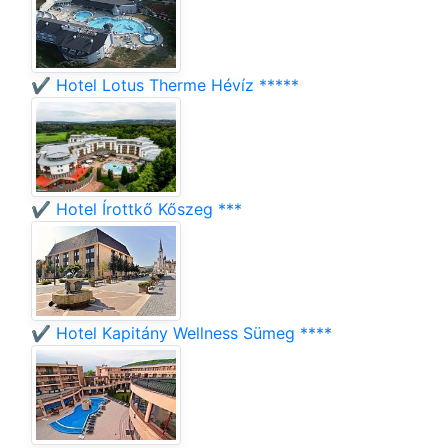
✔️ Hotel Lotus Therme Hévíz *****
✔️ Hotel Írottkő Kőszeg ***
✔️ Hotel Kapitány Wellness Sümeg ****