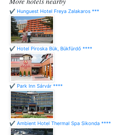
More hotels nearby
✔️ Hunguest Hotel Freya Zalakaros ***
✔️ Hotel Piroska Bük, Bükfürdő ****
✔️ Park Inn Sárvár ****
✔️ Ambient Hotel Thermal Spa Sikonda ****