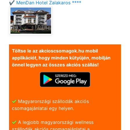
✔️ MenDan Hotel Zalakaros ****
Töltse le az akcioscsomagok.hu mobil
applikációt, hogy minden kütyüjén, mobilján
önnel legyen az összes akciós szállás!
Magyarországi szállodák akciós
csomagajánlatai egy helyen.
A legjobb magyarországi wellness
szállodák akciós csomagajánlatai a