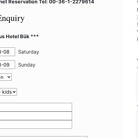
lnet Reservation Tel: 00-36-1-2279614
Enquiry
us Hotel Bük ***
Saturday
Sunday