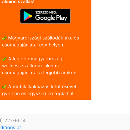
akciós szállás!
Magyarországi szállodák akciós
csomagajánlatai egy helyen.
A legjobb magyarországi
wellness szállodák akciós
csomagajánlatai a legjobb árakon.
A mobilalkalmazás letöltésével
gyorsan és egyszerũen foglalhat.
1) 227-9614
ditions of