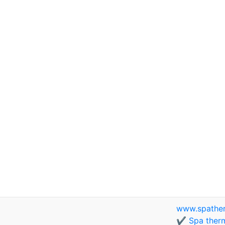
www.spathe
✔️ Spa therm