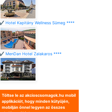
✔️ Hotel Kapitány Wellness Sümeg ****
✔️ MenDan Hotel Zalakaros ****
Töltse le az akcioscsomagok.hu mobil
applikációt, hogy minden kütyüjén,
mobilján önnel legyen az összes