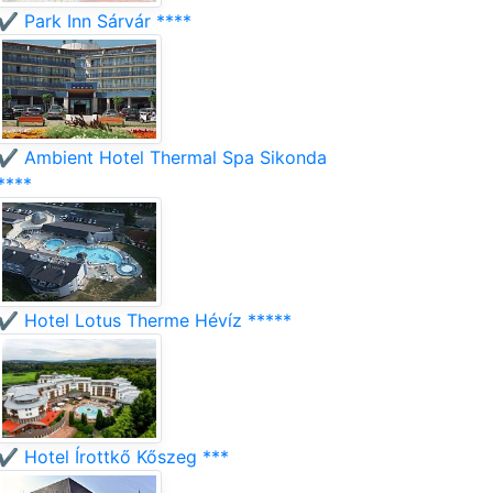
✔️ Park Inn Sárvár ****
✔️ Ambient Hotel Thermal Spa Sikonda
****
✔️ Hotel Lotus Therme Hévíz *****
✔️ Hotel Írottkő Kőszeg ***