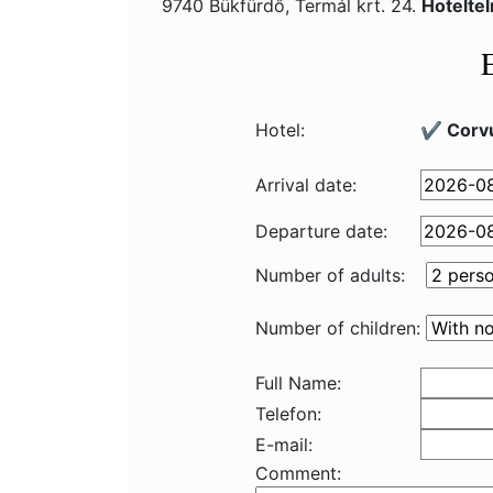
9740 Bükfürdő, Termál krt. 24.
Hotelte
Hotel:
✔️ Corv
Arrival date:
Departure date:
Number of adults:
Number of children:
Full Name:
Telefon:
E-mail:
Comment: