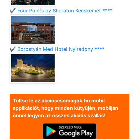
✔️ Four Points by Sheraton Kecskemét ****
✔️ Borostyán Med Hotel Nyíradony ****
Töltse le az akcioscsomagok.hu mobil
applikációt, hogy minden kütyüjén, mobilján
önnel legyen az összes akciós szállás!