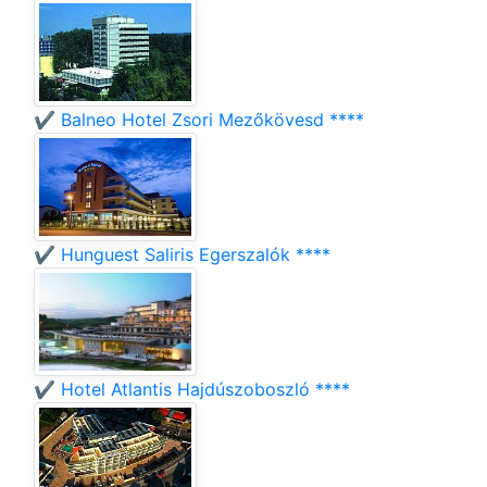
✔️ Balneo Hotel Zsori Mezőkövesd ****
✔️ Hunguest Saliris Egerszalók ****
✔️ Hotel Atlantis Hajdúszoboszló ****