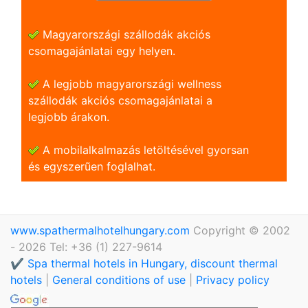
Magyarországi szállodák akciós
csomagajánlatai egy helyen.
A legjobb magyarországi wellness
szállodák akciós csomagajánlatai a
legjobb árakon.
A mobilalkalmazás letöltésével gyorsan
és egyszerũen foglalhat.
www.spathermalhotelhungary.com
Copyright © 2002
- 2026 Tel: +36 (1) 227-9614
✔️ Spa thermal hotels in Hungary, discount thermal
hotels
|
General conditions of use
|
Privacy policy