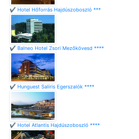
✔️ Hotel Hőforrás Hajdúszoboszló ***
✔️ Balneo Hotel Zsori Mezőkövesd ****
✔️ Hunguest Saliris Egerszalók ****
✔️ Hotel Atlantis Hajdúszoboszló ****