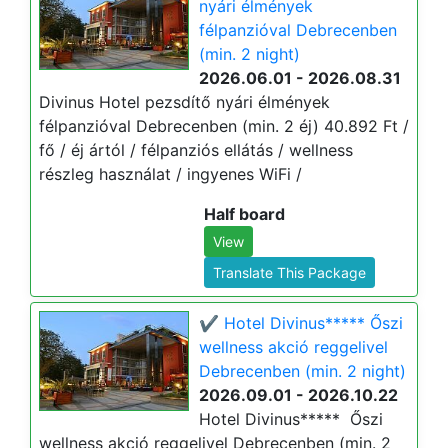
nyári élmények
félpanzióval Debrecenben
(min. 2 night)
2026.06.01 - 2026.08.31
Divinus Hotel pezsdítő nyári élmények
félpanzióval Debrecenben (min. 2 éj) 40.892 Ft /
fő / éj ártól / félpanziós ellátás / wellness
részleg használat / ingyenes WiFi /
Half board
View
Translate This Package
✔️ Hotel Divinus***** Őszi
wellness akció reggelivel
Debrecenben (min. 2 night)
2026.09.01 - 2026.10.22
Hotel Divinus***** Őszi
wellness akció reggelivel Debrecenben (min. 2