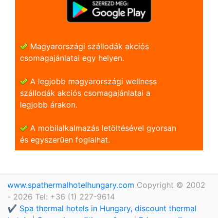
Magyarországi szállodák akciós
csomagajánlatai egy helyen.
A legjobb magyarországi wellness
szállodák akciós csomagajánlatai a
legjobb árakon.
A mobilalkalmazás letöltésével gyorsan
és egyszerũen foglalhat.
www.spathermalhotelhungary.com
Copyright © 2002
- 2026 Tel: +36 (1) 227-9614
✔️ Spa thermal hotels in Hungary, discount thermal