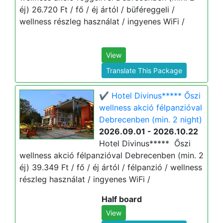
éj) 26.720 Ft / fő / éj ártól / büféreggeli /
wellness részleg használat / ingyenes WiFi /
View
Translate This Package
✔️ Hotel Divinus***** Őszi
wellness akció félpanzióval
Debrecenben (min. 2 night)
2026.09.01 - 2026.10.22
Hotel Divinus***** Őszi
wellness akció félpanzióval Debrecenben (min. 2
éj) 39.349 Ft / fő / éj ártól / félpanzió / wellness
részleg használat / ingyenes WiFi /
Half board
View