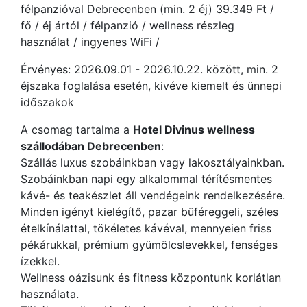
félpanzióval Debrecenben (min. 2 éj) 39.349 Ft /
fő / éj ártól / félpanzió / wellness részleg
használat / ingyenes WiFi /
Érvényes: 2026.09.01 - 2026.10.22. között, min. 2
éjszaka foglalása esetén, kivéve kiemelt és ünnepi
időszakok
A csomag tartalma a
Hotel Divinus wellness
szállodában Debrecenben
:
Szállás luxus szobáinkban vagy lakosztályainkban.
Szobáinkban napi egy alkalommal térítésmentes
kávé- és teakészlet áll vendégeink rendelkezésére.
Minden igényt kielégítő, pazar büféreggeli, széles
ételkínálattal, tökéletes kávéval, mennyeien friss
pékárukkal, prémium gyümölcslevekkel, fenséges
ízekkel.
Wellness oázisunk és fitness központunk korlátlan
használata.