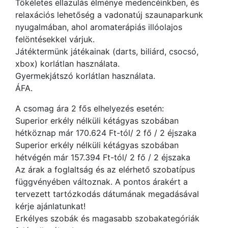
Tökéletes ellazulás élménye medencéinkben, és
relaxációs lehetőség a vadonatúj szaunaparkunk
nyugalmában, ahol aromaterápiás illóolajos
felöntésekkel várjuk.
Játéktermünk játékainak (darts, biliárd, csocsó,
xbox) korlátlan használata.
Gyermekjátszó korlátlan használata.
ÁFA.
A csomag ára 2 fős elhelyezés esetén:
Superior erkély nélküli kétágyas szobában
hétköznap már 170.624 Ft-tól/ 2 fő / 2 éjszaka
Superior erkély nélküli kétágyas szobában
hétvégén már 157.394 Ft-tól/ 2 fő / 2 éjszaka
Az árak a foglaltság és az elérhető szobatípus
függvényében változnak. A pontos árakért a
tervezett tartózkodás dátumának megadásával
kérje ajánlatunkat!
Erkélyes szobák és magasabb szobakategóriák