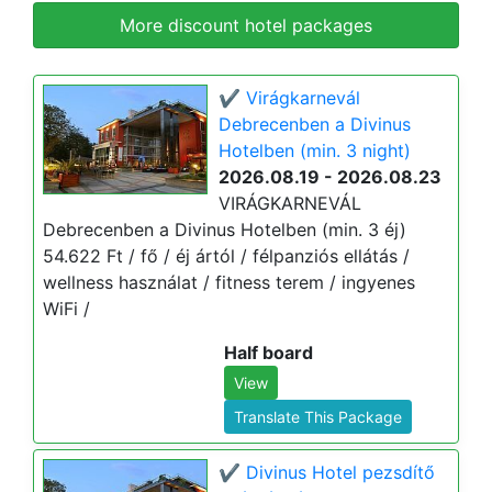
More discount hotel packages
✔️ Virágkarnevál
Debrecenben a Divinus
Hotelben (min. 3 night)
2026.08.19 - 2026.08.23
VIRÁGKARNEVÁL
Debrecenben a Divinus Hotelben (min. 3 éj)
54.622 Ft / fő / éj ártól / félpanziós ellátás /
wellness használat / fitness terem / ingyenes
WiFi /
Half board
View
Translate This Package
✔️ Divinus Hotel pezsdítő