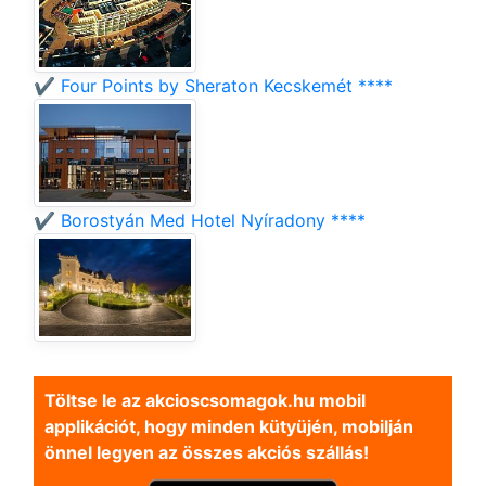
✔️ Four Points by Sheraton Kecskemét ****
✔️ Borostyán Med Hotel Nyíradony ****
Töltse le az akcioscsomagok.hu mobil
applikációt, hogy minden kütyüjén, mobilján
önnel legyen az összes akciós szállás!