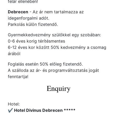
felár ellenében!
Debrecen
- Az ár nem tartalmazza az
idegenforgalmi adót.
Parkolás külön fizetendő.
Gyermekkedvezmény szülőkkel egy szobában:
0-6 éves korig térítésmentes
6-12 éves kor között 50% kedvezmény a csomag
árából
Foglalás esetén 50% előleg fizetendő.
A szálloda az ár- és programváltoztatás jogát
fenntartja!
Enquiry
Hotel:
✔️ Hotel Divinus Debrecen *****