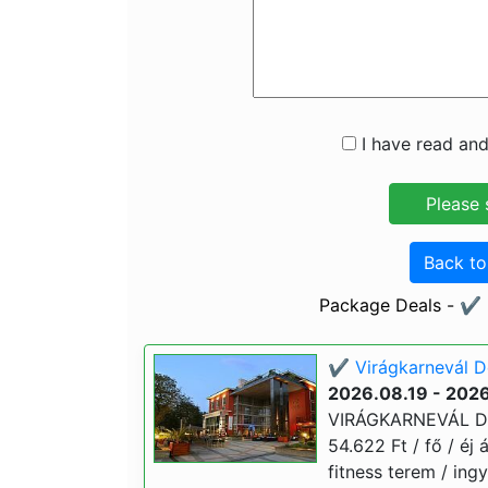
I have read and
Back t
Package Deals - ✔️ 
✔️ Virágkarnevál D
2026.08.19 - 202
VIRÁGKARNEVÁL Deb
54.622 Ft / fő / éj 
fitness terem / ing