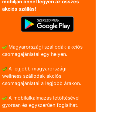
mobilján önnel legyen az összes
akciós szállás!
Magyarországi szállodák akciós
csomagajánlatai egy helyen.
A legjobb magyarországi
wellness szállodák akciós
csomagajánlatai a legjobb árakon.
A mobilalkalmazás letöltésével
gyorsan és egyszerũen foglalhat.