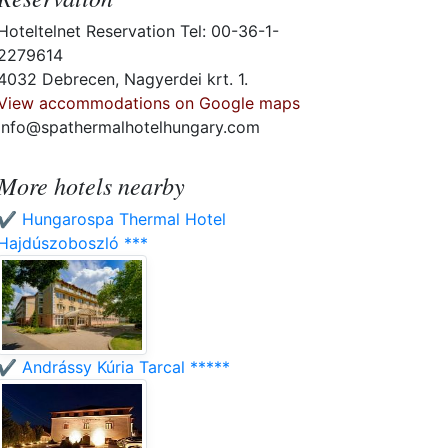
Hoteltelnet Reservation Tel: 00-36-1-
2279614
4032 Debrecen, Nagyerdei krt. 1.
View accommodations on Google maps
info@spathermalhotelhungary.com
More hotels nearby
✔️ Hungarospa Thermal Hotel
Hajdúszoboszló ***
✔️ Andrássy Kúria Tarcal *****