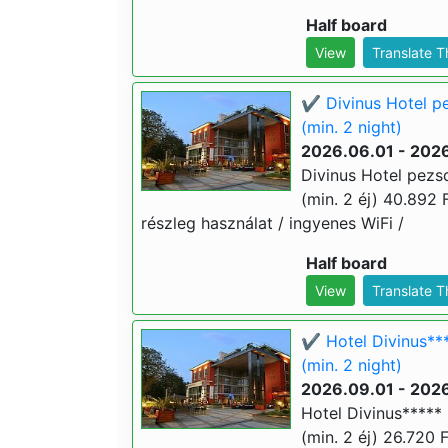
Half board
View
Translate 
✔️ Divinus Hotel p
(min. 2 night)
2026.06.01 - 202
Divinus Hotel pezs
(min. 2 éj) 40.892 F
részleg használat / ingyenes WiFi /
Half board
View
Translate 
✔️ Hotel Divinus**
(min. 2 night)
2026.09.01 - 202
Hotel Divinus*****
(min. 2 éj) 26.720 F