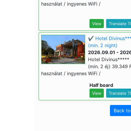
használat / ingyenes WiFi /
View
Translate 
✔️ Hotel Divinus**
(min. 2 night)
2026.09.01 - 202
Hotel Divinus*****
(min. 2 éj) 39.349 F
használat / ingyenes WiFi /
Half board
View
Translate 
Back t