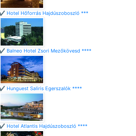
✔️ Hotel Hőforrás Hajdúszoboszló ***
✔️ Balneo Hotel Zsori Mezőkövesd ****
✔️ Hunguest Saliris Egerszalók ****
✔️ Hotel Atlantis Hajdúszoboszló ****