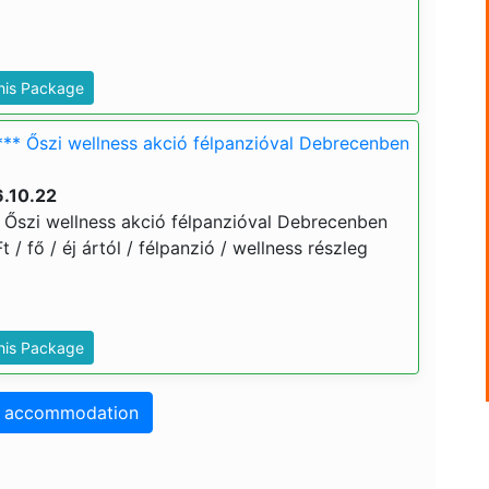
This Package
*** Őszi wellness akció félpanzióval Debrecenben
6.10.22
 Őszi wellness akció félpanzióval Debrecenben
t / fő / éj ártól / félpanzió / wellness részleg
This Package
o accommodation