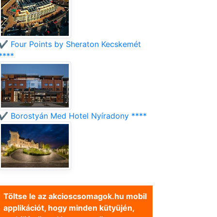
✔️ Four Points by Sheraton Kecskemét
****
✔️ Borostyán Med Hotel Nyíradony ****
Töltse le az akcioscsomagok.hu mobil
applikációt, hogy minden kütyüjén,