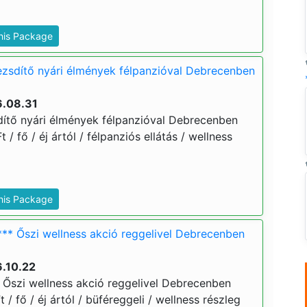
This Package
ezsdítő nyári élmények félpanzióval Debrecenben
6.08.31
dítő nyári élmények félpanzióval Debrecenben
t / fő / éj ártól / félpanziós ellátás / wellness
This Package
*** Őszi wellness akció reggelivel Debrecenben
6.10.22
 Őszi wellness akció reggelivel Debrecenben
t / fő / éj ártól / büféreggeli / wellness részleg