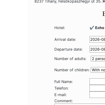
8237 Tihany, Felsőkopaszhegyi út 35.
H
Hotel:
✔️ Echo
Arrival date:
Departure date:
Number of adults:
Number of children:
Full Name:
Telefon:
E-mail:
Comment: