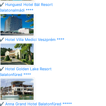
✔️ Hunguest Hotel Bál Resort
Balatonalmádi ****
✔️ Hotel Villa Medici Veszprém ****
✔️ Hotel Golden Lake Resort
Balatonfüred ****
✔️ Anna Grand Hotel Balatonfüred *****