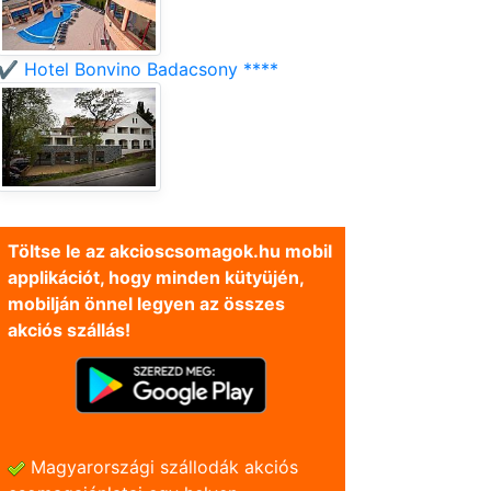
✔️ Hotel Bonvino Badacsony ****
Töltse le az akcioscsomagok.hu mobil
applikációt, hogy minden kütyüjén,
mobilján önnel legyen az összes
akciós szállás!
Magyarországi szállodák akciós