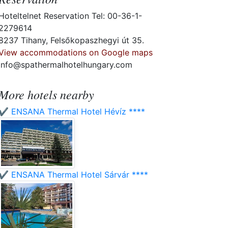
Hoteltelnet Reservation Tel: 00-36-1-
2279614
8237 Tihany, Felsőkopaszhegyi út 35.
View accommodations on Google maps
info@spathermalhotelhungary.com
More hotels nearby
✔️ ENSANA Thermal Hotel Hévíz ****
✔️ ENSANA Thermal Hotel Sárvár ****