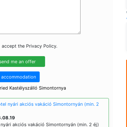
 accept the Privacy Policy.
o accommodation
ried Kastélyszálló Simontornya
otel nyári akciós vakáció Simontornyán (min. 2
6.08.19
 nyári akciós vakáció Simontornyán (min. 2 éj)