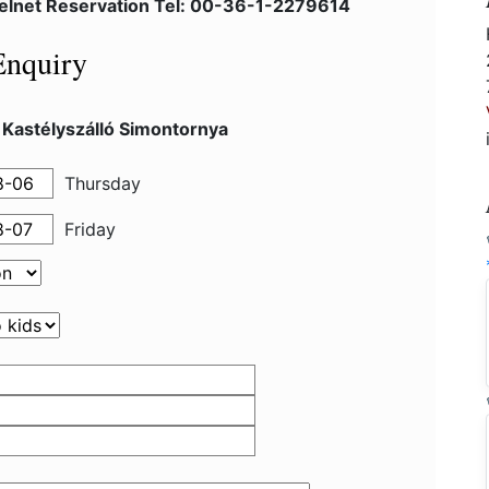
telnet Reservation Tel: 00-36-1-2279614
Enquiry
 Kastélyszálló Simontornya
Thursday
Friday