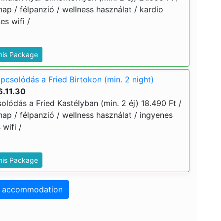
znap / félpanzió / wellness használat / kardio
s wifi /
This Package
pcsolódás a Fried Birtokon (min. 2 night)
6.11.30
olódás a Fried Kastélyban (min. 2 éj) 18.490 Ft /
znap / félpanzió / wellness használat / ingyenes
wifi /
This Package
o accommodation