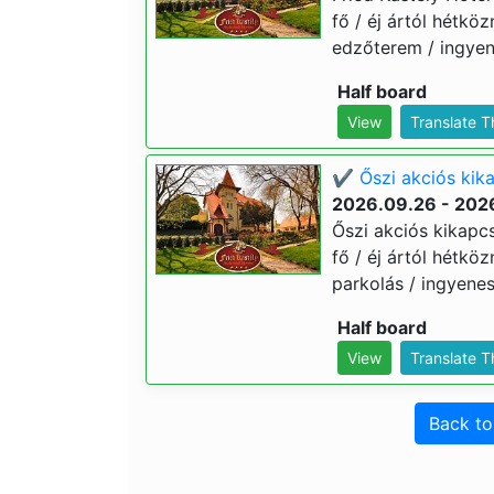
fő / éj ártól hétkö
edzőterem / ingyene
Half board
View
Translate 
✔️ Őszi akciós kika
2026.09.26 - 202
Őszi akciós kikapcs
fő / éj ártól hétkö
parkolás / ingyenes 
Half board
View
Translate 
Back t