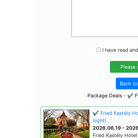
I have read and
Back t
Package Deals - ✔️ F
✔️ Fried Kastély H
night)
2026.06.19 - 202
Fried Kastély Hotel