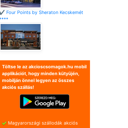
✔️ Four Points by Sheraton Kecskemét
****
Töltse le az akcioscsomagok.hu mobil
applikációt, hogy minden kütyüjén,
mobilján önnel legyen az összes
akciós szállás!
Magyarországi szállodák akciós