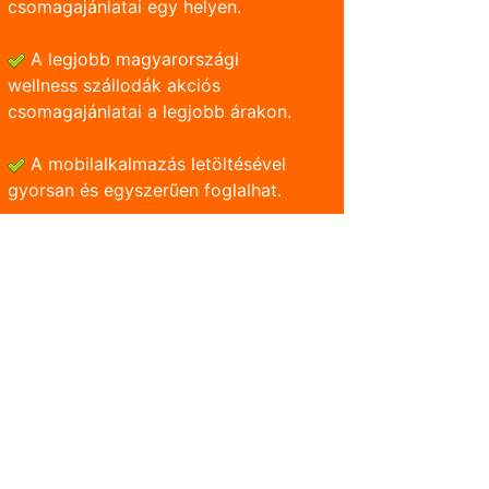
csomagajánlatai egy helyen.
A legjobb magyarországi
wellness szállodák akciós
csomagajánlatai a legjobb árakon.
A mobilalkalmazás letöltésével
gyorsan és egyszerũen foglalhat.