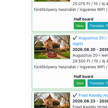
25.075 Ft / fő / éj 
fürdőköpeny használat / ingyenes WiFi /
Half board
View
Translate 
✔️ Augusztus 20-i 
night)
2026.08.20 - 202
Augusztus 20-i well
29.500 Ft / fő / éj 
fürdőköpeny használat / ingyenes WiFi /
Half board
View
Translate 
✔️ Fried Kastély Ho
2026.08.23 - 202
Fried Kastély Hotel