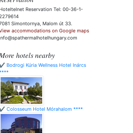
Hoteltelnet Reservation Tel: 00-36-1-
2279614
7081 Simontornya, Malom út 33.
View accommodations on Google maps
info@spathermalhotelhungary.com
More hotels nearby
✔️ Bodrogi Kúria Wellness Hotel Inárcs
****
✔️ Colosseum Hotel Mórahalom ****