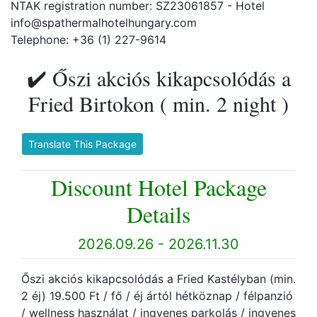
NTAK registration number: SZ23061857 - Hotel
info@spathermalhotelhungary.com
Telephone: +36 (1) 227-9614
✔️ Őszi akciós kikapcsolódás a
Fried Birtokon ( min. 2 night )
Translate This Package
Discount Hotel Package
Details
2026.09.26 - 2026.11.30
Őszi akciós kikapcsolódás a Fried Kastélyban (min.
2 éj) 19.500 Ft / fő / éj ártól hétköznap / félpanzió
/ wellness használat / ingyenes parkolás / ingyenes