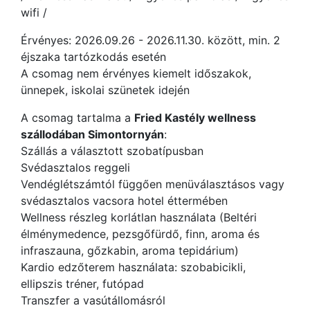
wifi /
Érvényes: 2026.09.26 - 2026.11.30. között, min. 2
éjszaka tartózkodás esetén
A csomag nem érvényes kiemelt időszakok,
ünnepek, iskolai szünetek idején
A csomag tartalma a
Fried Kastély wellness
szállodában Simontornyán
:
Szállás a választott szobatípusban
Svédasztalos reggeli
Vendéglétszámtól függően menüválasztásos vagy
svédasztalos vacsora hotel éttermében
Wellness részleg korlátlan használata (Beltéri
élménymedence, pezsgőfürdő, finn, aroma és
infraszauna, gőzkabin, aroma tepidárium)
Kardio edzőterem használata: szobabicikli,
ellipszis tréner, futópad
Transzfer a vasútállomásról