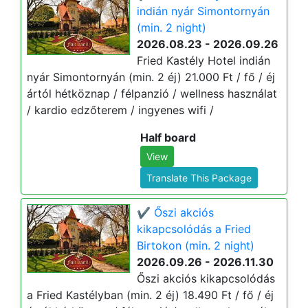
indián nyár Simontornyán
(min. 2 night)
2026.08.23 - 2026.09.26
Fried Kastély Hotel indián
nyár Simontornyán (min. 2 éj) 21.000 Ft / fő / éj
ártól hétköznap / félpanzió / wellness használat
/ kardio edzőterem / ingyenes wifi /
Half board
View
Translate This Package
✔️ Őszi akciós
kikapcsolódás a Fried
Birtokon (min. 2 night)
2026.09.26 - 2026.11.30
Őszi akciós kikapcsolódás
a Fried Kastélyban (min. 2 éj) 18.490 Ft / fő / éj