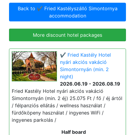
Back to ✔️ Fried Kastélyszálló Simontornya
accommodation
More discount hotel packages
✔️ Fried Kastély Hotel
nyári akciós vakáció
Simontornyán (min. 2
night)
2026.06.19 - 2026.08.19
Fried Kastély Hotel nyári akciós vakáció
Simontornyán (min. 2 éj) 25.075 Ft / fő / éj ártól
/ félpanziós ellátás / wellness használat /
fürdőköpeny használat / ingyenes WiFi /
ingyenes parkolás /
Half board