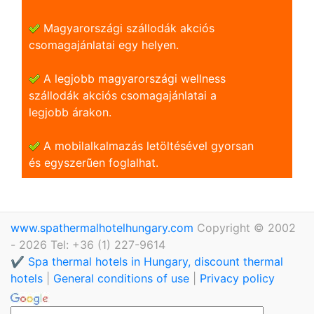
Magyarországi szállodák akciós
csomagajánlatai egy helyen.
A legjobb magyarországi wellness
szállodák akciós csomagajánlatai a
legjobb árakon.
A mobilalkalmazás letöltésével gyorsan
és egyszerũen foglalhat.
www.spathermalhotelhungary.com
Copyright © 2002
- 2026 Tel: +36 (1) 227-9614
✔️ Spa thermal hotels in Hungary, discount thermal
hotels
|
General conditions of use
|
Privacy policy