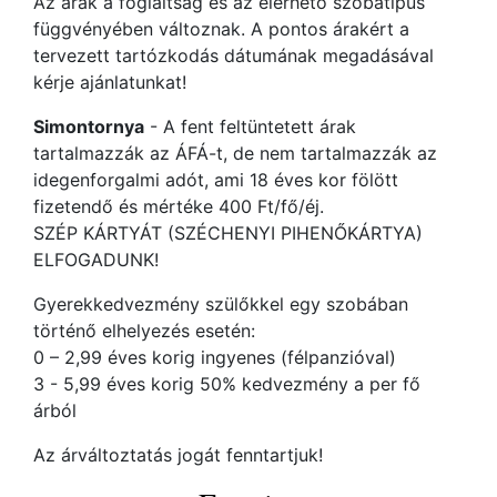
Az árak a foglaltság és az elérhető szobatípus
függvényében változnak. A pontos árakért a
tervezett tartózkodás dátumának megadásával
kérje ajánlatunkat!
Simontornya
- A fent feltüntetett árak
tartalmazzák az ÁFÁ-t, de nem tartalmazzák az
idegenforgalmi adót, ami 18 éves kor fölött
fizetendő és mértéke 400 Ft/fő/éj.
SZÉP KÁRTYÁT (SZÉCHENYI PIHENŐKÁRTYA)
ELFOGADUNK!
Gyerekkedvezmény szülőkkel egy szobában
történő elhelyezés esetén:
0 – 2,99 éves korig ingyenes (félpanzióval)
3 - 5,99 éves korig 50% kedvezmény a per fő
árból
Az árváltoztatás jogát fenntartjuk!