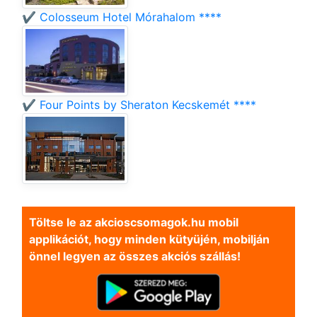
✔️ Colosseum Hotel Mórahalom ****
✔️ Four Points by Sheraton Kecskemét ****
Töltse le az akcioscsomagok.hu mobil
applikációt, hogy minden kütyüjén, mobilján
önnel legyen az összes akciós szállás!