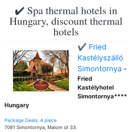
✔️ Spa thermal hotels in
Hungary, discount thermal
hotels
✔️ Fried
Kastélyszálló
Simontornya
-
Fried
Kastélyhotel
Simontornya****
Hungary
Package Deals: 4 piece
7081 Simontornya, Malom út 33.