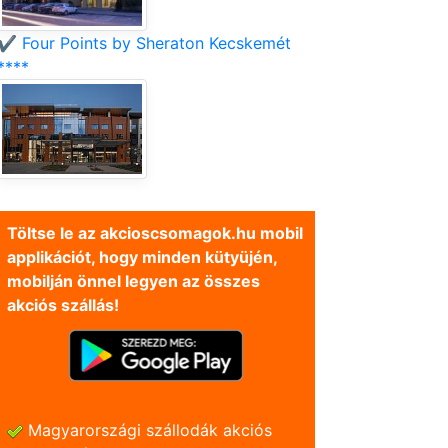
✔️ Four Points by Sheraton Kecskemét
****
Töltse le az akcioscsomagok.hu mobil
applikációt, hogy minden kütyüjén,
mobilján önnel legyen az összes
akciós szállás!
Magyarországi szállodák akciós