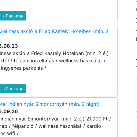
This Package
wellness akció a Fried Kastély Hotelben (min. 2
6.08.23
ness akció a Fried Kastély Hotelben (min. 2 éj)
ártól / félpanziós ellátás / wellness használat /
 ingyenes parkolás /
This Package
tel indián nyár Simontornyán (min. 2 night)
6.09.26
 indián nyár Simontornyán (min. 2 éj) 21.000 Ft /
znap / félpanzió / wellness használat / kardio
s wifi /