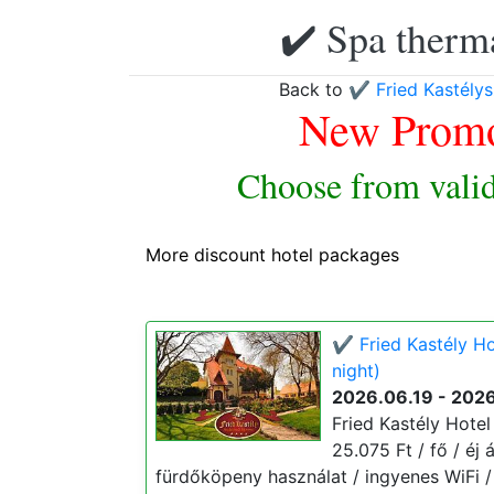
✔️ Spa therma
Back to
✔️ Fried Kastély
New Promo
Choose from valid
More discount hotel packages
✔️ Fried Kastély H
night)
2026.06.19 - 202
Fried Kastély Hotel
25.075 Ft / fő / éj 
fürdőköpeny használat / ingyenes WiFi /