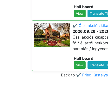
Half board
View
Translate 
✔️ Őszi akciós kika
2026.09.26 - 202
Őszi akciós kikapcs
fő / éj ártól hétkö
parkolás / ingyenes 
Half board
View
Translate 
Back to
✔️ Fried Kastély