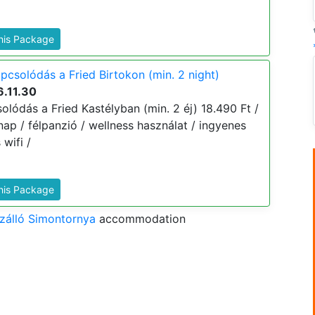
This Package
pcsolódás a Fried Birtokon (min. 2 night)
6.11.30
olódás a Fried Kastélyban (min. 2 éj) 18.490 Ft /
znap / félpanzió / wellness használat / ingyenes
wifi /
This Package
szálló Simontornya
accommodation