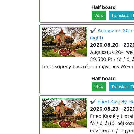
Half board
View
Translate 
✔️ Augusztus 20-i 
night)
2026.08.20 - 202
Augusztus 20-i well
29.500 Ft / fő / éj 
fürdőköpeny használat / ingyenes WiFi /
Half board
View
Translate 
✔️ Fried Kastély Ho
2026.08.23 - 202
Fried Kastély Hotel
fő / éj ártól hétkö
edzőterem / ingyene