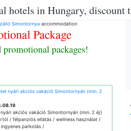
l hotels in Hungary, discount 
szálló Simontornya
accommodation
tional Package
 promotional packages!
otel nyári akciós vakáció Simontornyán (min. 2
6.08.19
 nyári akciós vakáció Simontornyán (min. 2 éj)
ártól / félpanziós ellátás / wellness használat /
 ingyenes parkolás /