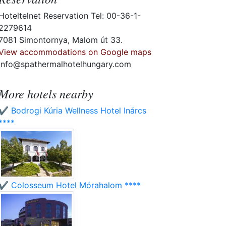
Hoteltelnet Reservation Tel: 00-36-1-
2279614
7081 Simontornya, Malom út 33.
View accommodations on Google maps
info@spathermalhotelhungary.com
More hotels nearby
✔️ Bodrogi Kúria Wellness Hotel Inárcs
****
✔️ Colosseum Hotel Mórahalom ****