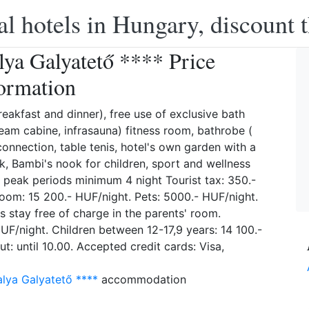
l hotels in Hungary, discount 
lya Galyatető **** Price
ormation
reakfast and dinner), free use of exclusive bath
eam cabine, infrasauna) fitness room, bathrobe (
 connection, table tenis, hotel's own garden with a
rk, Bambi's nook for children, sport and wellness
 peak periods minimum 4 night Tourist tax: 350.-
room: 15 200.- HUF/night. Pets: 5000.- HUF/night.
s stay free of charge in the parents' room.
UF/night. Children between 12-17,9 years: 14 100.-
t: until 10.00. Accepted credit cards: Visa,
lya Galyatető ****
accommodation