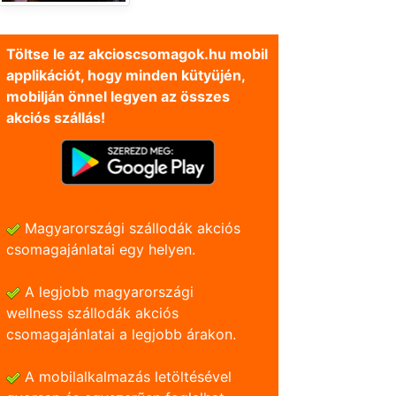
Töltse le az akcioscsomagok.hu mobil
applikációt, hogy minden kütyüjén,
mobilján önnel legyen az összes
akciós szállás!
Magyarországi szállodák akciós
csomagajánlatai egy helyen.
A legjobb magyarországi
wellness szállodák akciós
csomagajánlatai a legjobb árakon.
A mobilalkalmazás letöltésével