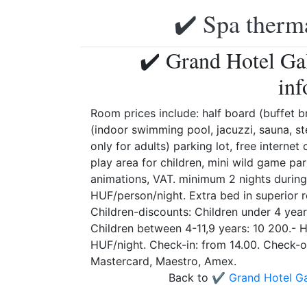
✔️ Spa therma
✔️ Grand Hotel Ga
inf
Room prices include: half board (buffet b
(indoor swimming pool, jacuzzi, sauna, st
only for adults) parking lot, free internet
play area for children, mini wild game pa
animations, VAT. minimum 2 nights during
HUF/person/night. Extra bed in superior 
Children-discounts: Children under 4 year
Children between 4-11,9 years: 10 200.- H
HUF/night. Check-in: from 14.00. Check-ou
Mastercard, Maestro, Amex.
Back to
✔️ Grand Hotel Ga