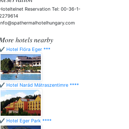
Hoteltelnet Reservation Tel: 00-36-1-
2279614
info@spathermalhotelhungary.com
More hotels nearby
✔️ Hotel Flóra Eger ***
✔️ Hotel Narád Mátraszentimre ****
✔️ Hotel Eger Park ****