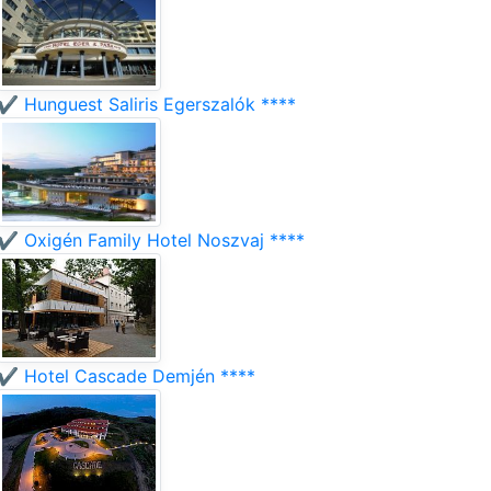
✔️ Hunguest Saliris Egerszalók ****
✔️ Oxigén Family Hotel Noszvaj ****
✔️ Hotel Cascade Demjén ****