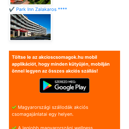
✔️ Park Inn Zalakaros ****
Töltse le az akcioscsomagok.hu mobil
applikációt, hogy minden kütyüjén, mobilján
önnel legyen az összes akciós szállás!
Magyarországi szállodák akciós
csomagajánlatai egy helyen.
A legjobb magyarországi wellness