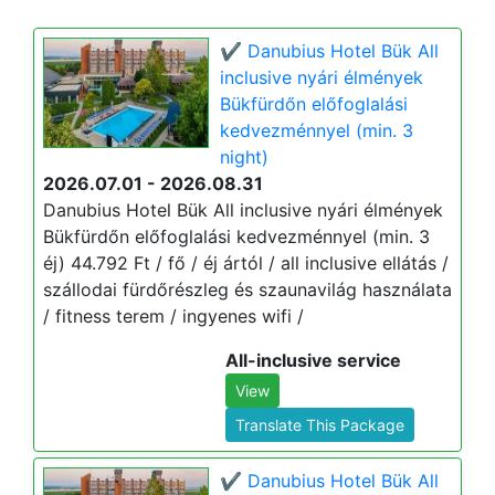
✔️ Danubius Hotel Bük All
inclusive nyári élmények
Bükfürdőn előfoglalási
kedvezménnyel (min. 3
night)
2026.07.01 - 2026.08.31
Danubius Hotel Bük All inclusive nyári élmények
Bükfürdőn előfoglalási kedvezménnyel (min. 3
éj) 44.792 Ft / fő / éj ártól / all inclusive ellátás /
szállodai fürdőrészleg és szaunavilág használata
/ fitness terem / ingyenes wifi /
All-inclusive service
View
Translate This Package
✔️ Danubius Hotel Bük All