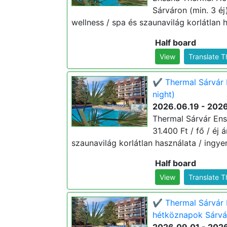
Sárváron (min. 3 éj)
wellness / spa és szaunavilág korlátlan h
Half board
View
Translate 
✔️ Thermal Sárvár 
night)
2026.06.19 - 202
Thermal Sárvár Ens
31.400 Ft / fő / éj 
szaunavilág korlátlan használata / ingyen
Half board
View
Translate 
✔️ Thermal Sárvár 
hétköznapok Sárvár