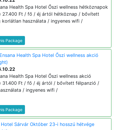
6.10.22
ana Health Spa Hotel Őszi wellness hétköznapok
 27.400 Ft / fő / éj ártól hétköznap / bővített
 korlátlan használata / ingyenes wifi /
This Package
Ensana Health Spa Hotel Őszi wellness akció
ght)
6.10.22
ana Health Spa Hotel Őszi wellness akció
 31.400 Ft / fő / éj ártól / bővített félpanzió /
asználata / ingyenes wifi /
This Package
Hotel Sárvár Október 23-i hosszú hétvége