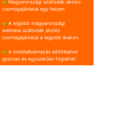
Magyarországi szállodák akciós
csomagajánlatai egy helyen.
A legjobb magyarországi
wellness szállodák akciós
csomagajánlatai a legjobb árakon.
A mobilalkalmazás letöltésével
gyorsan és egyszerũen foglalhat.