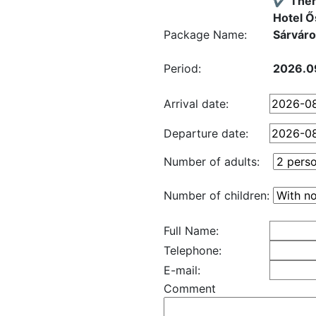
✔️ Ther
Hotel Ő
Package Name:
Sárváron
Period:
2026.09
Arrival date:
Departure date:
Number of adults:
Number of children:
Full Name:
Telephone:
E-mail:
Comment