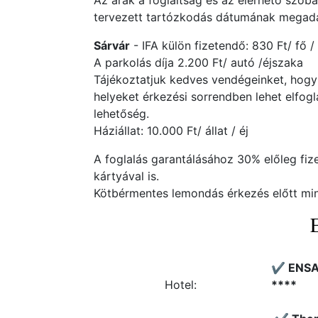
Az árak a foglaltság és az elérhető szob
tervezett tartózkodás dátumának megadás
Sárvár
- IFA külön fizetendő: 830 Ft/ fő /
A parkolás díja 2.200 Ft/ autó /éjszaka
Tájékoztatjuk kedves vendégeinket, hogy
helyeket érkezési sorrendben lehet elfogla
lehetőség.
Háziállat: 10.000 Ft/ állat / éj
A foglalás garantálásához 30% előleg fiz
kártyával is.
Kötbérmentes lemondás érkezés előtt min
✔️ ENSA
Hotel:
****