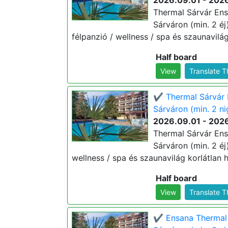
2026.09.01 - 202
Thermal Sárvár Ens
Sárváron (min. 2 éj)
félpanzió / wellness / spa és szaunavilág
Half board
View
Translate 
✔️ Thermal Sárvár 
Sárváron (min. 2 ni
2026.09.01 - 202
Thermal Sárvár Ens
Sárváron (min. 2 éj)
wellness / spa és szaunavilág korlátlan h
Half board
View
Translate 
✔️ Ensana Thermal 