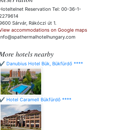
Hoteltelnet Reservation Tel: 00-36-1-
2279614
9600 Sárvár, Rákóczi út 1.
View accommodations on Google maps
info@spathermalhotelhungary.com
More hotels nearby
✔️ Danubius Hotel Bük, Bükfürdő ****
✔️ Hotel Caramell Bükfürdő ****