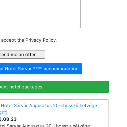
 accept the Privacy Policy.
l Hotel Sárvár **** accommodation
ount hotel packages
Hotel Sárvár Augusztus 20-i hosszú hétvége
ght)
6.08.23
el Sárvár Augusztus 20-i hosszú hétvége