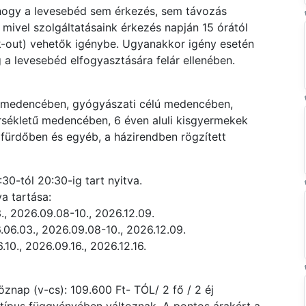
 hogy a levesebéd sem érkezés, sem távozás
 mivel szolgáltatásaink érkezés napján 15 órától
ck-out) vehetők igénybe. Ugyanakkor igény esetén
g a levesebéd elfogyasztására felár ellenében.
gymedencében, gyógyászati célú medencében,
ékletű medencében, 6 éven aluli kisgyermekek
rdőben és egyéb, a házirendben rögzített
0-tól 20:30-ig tart nyitva.
a tartása:
, 2026.09.08-10., 2026.12.09.
06.03., 2026.09.08-10., 2026.12.09.
10., 2026.09.16., 2026.12.16.
znap (v-cs): 109.600 Ft- TÓL/ 2 fő / 2 éj