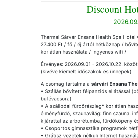
Discount Hot
2026.09.
Thermal Sárvár Ensana Health Spa Hotel 
27.400 Ft / fő / éj ártól hétköznap / bőví
korlátlan használata / ingyenes wifi /
Érvényes: 2026.09.01 - 2026.10.22. közö
(kivéve kiemelt időszakok és ünnepek)
A csomag tartalma a
sárvári
Ensana Ther
• Szállás bővített félpanziós ellátással (
büfévacsora)
• A szállodai fürdőrészleg* korlátlan has
élményfürdő, szaunavilág: finn szauna, i
kijárattal az arborétumba, fürdőköpeny é
• Csoportos gimnasztika programok hétf
• Grátisz vezeték nélküli Internet használ