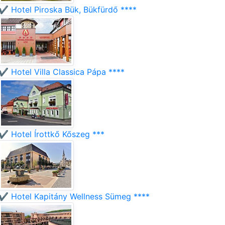
✔️ Hotel Piroska Bük, Bükfürdő ****
✔️ Hotel Villa Classica Pápa ****
✔️ Hotel Írottkő Kőszeg ***
✔️ Hotel Kapitány Wellness Sümeg ****