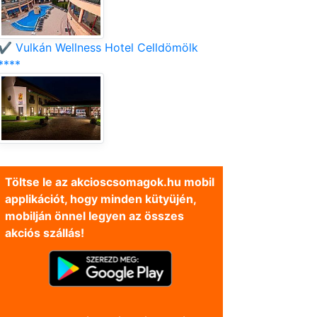
✔️ Vulkán Wellness Hotel Celldömölk
****
Töltse le az akcioscsomagok.hu mobil
applikációt, hogy minden kütyüjén,
mobilján önnel legyen az összes
akciós szállás!