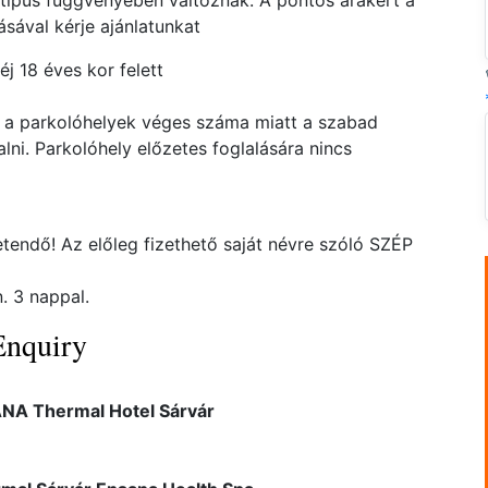
atípus függvényében változnak. A pontos árakért a
ával kérje ajánlatunkat
 éj 18 éves kor felett
 a parkolóhelyek véges száma miatt a szabad
lni. Parkolóhely előzetes foglalására nincs
etendő! Az előleg fizethető saját névre szóló SZÉP
. 3 nappal.
Enquiry
NA Thermal Hotel Sárvár