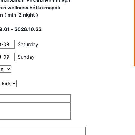
mal Sárvár Ensana Health Spa
szi wellness hétköznapok
 ( min. 2 night )
.01 - 2026.10.22
Saturday
Sunday