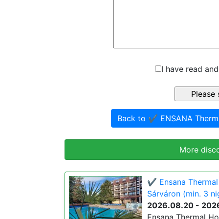
I have read and
Back to ✔️ ENSANA Therma
More disc
✔️ Ensana Thermal 
Sárváron (min. 3 ni
2026.08.20 - 202
Ensana Thermal Hot