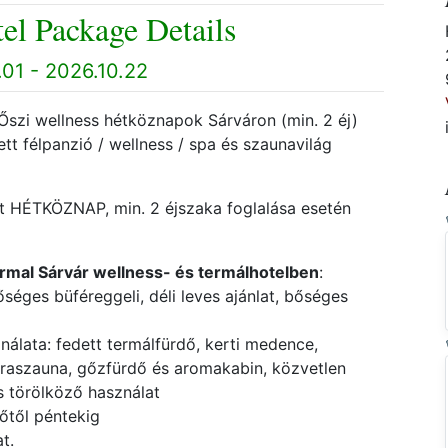
el Package Details
01 - 2026.10.22
Őszi wellness hétköznapok Sárváron (min. 2 éj)
tett félpanzió / wellness / spa és szaunavilág
tt HÉTKÖZNAP, min. 2 éjszaka foglalása esetén
mal Sárvár wellness- és termálhotelben
:
bőséges büféreggeli, déli leves ajánlat, bőséges
ználata: fedett termálfürdő, kerti medence,
nfraszauna, gőzfürdő és aromakabin, közvetlen
s törölköző használat
őtől péntekig
at.