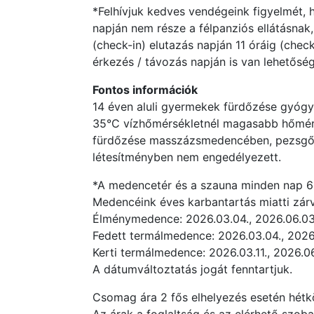
*Felhívjuk kedves vendégeink figyelmét,
napján nem része a félpanziós ellátásnak,
(check-in) elutazás napján 11 óráig (che
érkezés / távozás napján is van lehetősé
Fontos információk
14 éven aluli gyermekek fürdőzése gyó
35°C vízhőmérsékletnél magasabb hőmérs
fürdőzése masszázsmedencében, pezsgőfü
létesítményben nem engedélyezett.
*A medencetér és a szauna minden nap 6:3
Medencéink éves karbantartás miatti zárv
Élménymedence: 2026.03.04., 2026.06.03.
Fedett termálmedence: 2026.03.04., 2026.
Kerti termálmedence: 2026.03.11., 2026.06.
A dátumváltoztatás jogát fenntartjuk.
Csomag ára 2 fős elhelyezés esetén hétkö