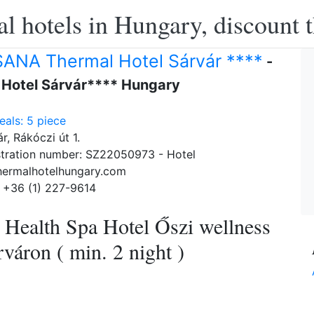
l hotels in Hungary, discount 
ANA Thermal Hotel Sárvár ****
-
 Hotel Sárvár**** Hungary
als: 5 piece
r, Rákóczi út 1.
tration number: SZ22050973 - Hotel
hermalhotelhungary.com
 +36 (1) 227-9614
 Health Spa Hotel Őszi wellness
váron ( min. 2 night )