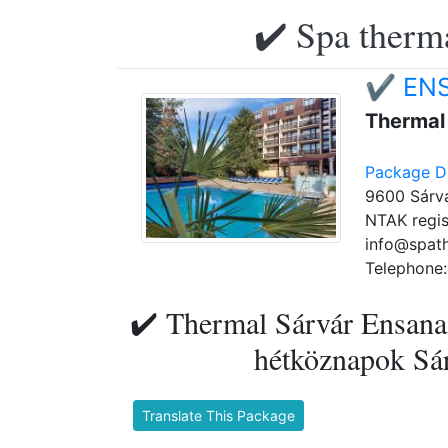
✔️ Spa therma
✔️ ENS
Thermal
Package De
9600 Sárvá
NTAK regis
info@spat
Telephone:
✔️ Thermal Sárvár Ensana
hétköznapok Sár
Translate This Package