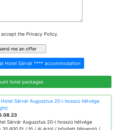
 accept the Privacy Policy.
l Hotel Sárvár **** accommodation
ount hotel packages
Hotel Sárvár Augusztus 20-i hosszú hétvége
ght)
6.08.23
el Sárvár Augusztus 20-i hosszú hétvége
 35.600 Ft / fő / éj ártól / bővített félpanzió /