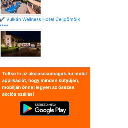
✔️ Vulkán Wellness Hotel Celldömölk
****
Töltse le az akcioscsomagok.hu mobil
applikációt, hogy minden kütyüjén,
mobilján önnel legyen az összes
akciós szállás!