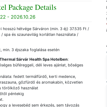
el Package Details
22 - 2026.10.26
 hosszú hétvége Sárváron (min. 3 éj) 37.535 Ft /
ss / spa és szaunavilág korlátlan használata /
, min. 3 éjszaka foglalása esetén
Thermal Sárvár Health Spa Hotelben
:
bőséges büféreggeli, déli leves ajánlat, bőséges
ználata: fedett termálfürdő, kerti medence,
nfraszauna, gőzfürdő és aromakabin, közvetlen
s törölköző használat
őtől péntekig
at.
 hogy a levesebéd sem érkezés, sem távozás