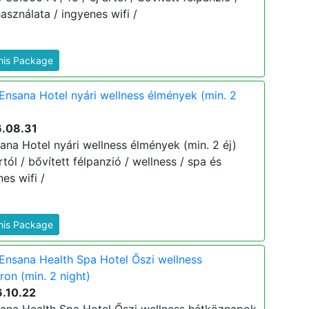
asználata / ingyenes wifi /
This Package
Ensana Hotel nyári wellness élmények (min. 2
6.08.31
ana Hotel nyári wellness élmények (min. 2 éj)
ártól / bővített félpanzió / wellness / spa és
es wifi /
This Package
Ensana Health Spa Hotel Őszi wellness
on (min. 2 night)
6.10.22