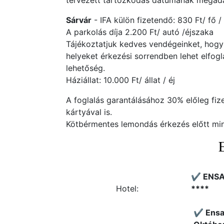
tervezett tartózkodás dátumának megadás
Sárvár
- IFA külön fizetendő: 830 Ft/ fő /
A parkolás díja 2.200 Ft/ autó /éjszaka
Tájékoztatjuk kedves vendégeinket, hogy
helyeket érkezési sorrendben lehet elfogla
lehetőség.
Háziállat: 10.000 Ft/ állat / éj
A foglalás garantálásához 30% előleg fiz
kártyával is.
Kötbérmentes lemondás érkezés előtt min
✔️ ENSA
Hotel:
****
✔️ Ensa