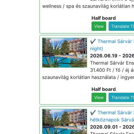
wellness / spa és szaunavilág korlátlan h
Half board
View
Translate 
✔️ Thermal Sárvár 
night)
2026.06.19 - 202
Thermal Sárvár Ens
31.400 Ft / fő / éj 
szaunavilág korlátlan használata / ingyen
Half board
View
Translate 
✔️ Thermal Sárvár 
hétköznapok Sárvár
2026.09.01 - 202