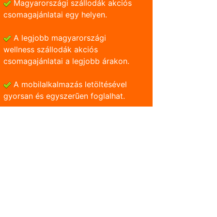
Magyarországi szállodák akciós
csomagajánlatai egy helyen.
A legjobb magyarországi
wellness szállodák akciós
csomagajánlatai a legjobb árakon.
A mobilalkalmazás letöltésével
gyorsan és egyszerũen foglalhat.