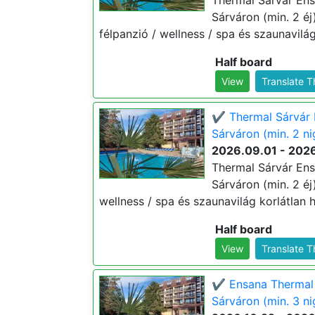
Thermal Sárvár Ens
Sárváron (min. 2 éj)
félpanzió / wellness / spa és szaunavilág
Half board
View
Translate 
✔️ Thermal Sárvár 
Sárváron (min. 2 ni
2026.09.01 - 202
Thermal Sárvár Ens
Sárváron (min. 2 éj)
wellness / spa és szaunavilág korlátlan h
Half board
View
Translate 
✔️ Ensana Thermal 
Sárváron (min. 3 ni