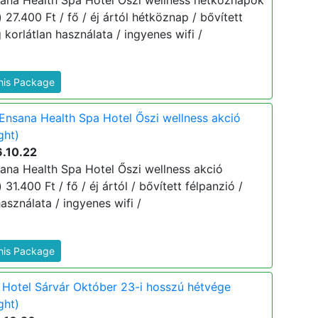
ana Health Spa Hotel Őszi wellness hétköznapok
 27.400 Ft / fő / éj ártól hétköznap / bővített
 korlátlan használata / ingyenes wifi /
This Package
Ensana Health Spa Hotel Őszi wellness akció
ght)
6.10.22
ana Health Spa Hotel Őszi wellness akció
 31.400 Ft / fő / éj ártól / bővített félpanzió /
asználata / ingyenes wifi /
This Package
Hotel Sárvár Október 23-i hosszú hétvége
ght)