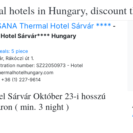
l hotels in Hungary, discount 
ANA Thermal Hotel Sárvár ****
-
 Hotel Sárvár**** Hungary
als: 5 piece
r, Rákóczi út 1.
tration number: SZ22050973 - Hotel
hermalhotelhungary.com
 +36 (1) 227-9614
l Sárvár Október 23-i hosszú
ron ( min. 3 night )