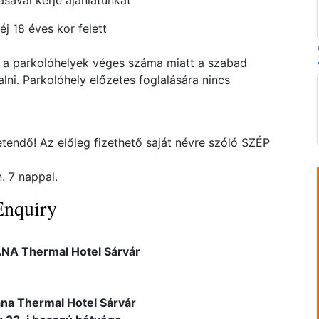
ával kérje ajánlatunkat
 éj 18 éves kor felett
 a parkolóhelyek véges száma miatt a szabad
lni. Parkolóhely előzetes foglalására nincs
etendő! Az előleg fizethető saját névre szóló SZÉP
. 7 nappal.
Enquiry
NA Thermal Hotel Sárvár
na Thermal Hotel Sárvár