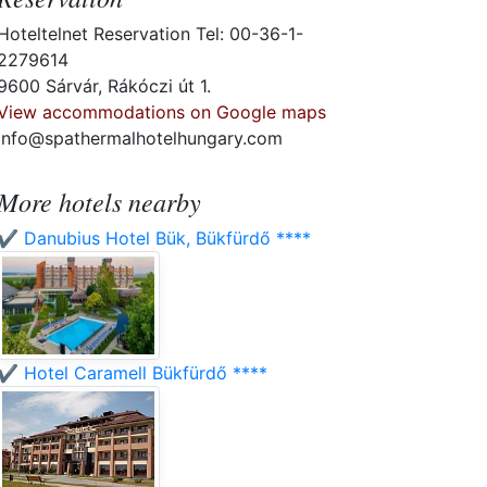
Hoteltelnet Reservation Tel: 00-36-1-
2279614
9600 Sárvár, Rákóczi út 1.
View accommodations on Google maps
info@spathermalhotelhungary.com
More hotels nearby
✔️ Danubius Hotel Bük, Bükfürdő ****
✔️ Hotel Caramell Bükfürdő ****