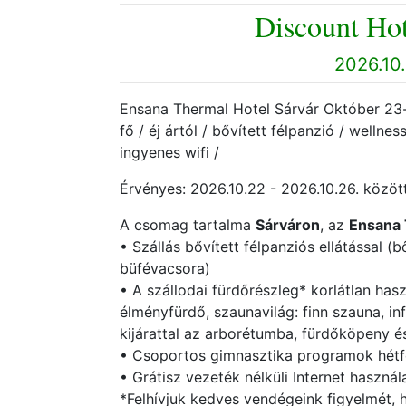
Discount Hot
2026.10.
Ensana Thermal Hotel Sárvár Október 23-i
fő / éj ártól / bővített félpanzió / wellne
ingyenes wifi /
Érvényes: 2026.10.22 - 2026.10.26. között
A csomag tartalma
Sárváron
, az
Ensana 
• Szállás bővített félpanziós ellátással (
büfévacsora)
• A szállodai fürdőrészleg* korlátlan has
élményfürdő, szaunavilág: finn szauna, i
kijárattal az arborétumba, fürdőköpeny é
• Csoportos gimnasztika programok hétf
• Grátisz vezeték nélküli Internet használ
*Felhívjuk kedves vendégeink figyelmét,