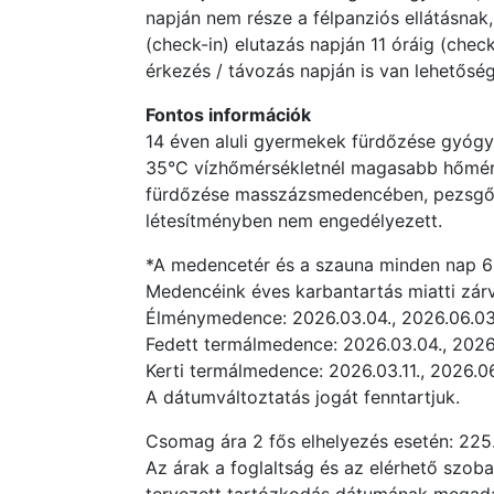
napján nem része a félpanziós ellátásnak,
(check-in) elutazás napján 11 óráig (che
érkezés / távozás napján is van lehetősé
Fontos információk
14 éven aluli gyermekek fürdőzése gyó
35°C vízhőmérsékletnél magasabb hőmérs
fürdőzése masszázsmedencében, pezsgőfü
létesítményben nem engedélyezett.
*A medencetér és a szauna minden nap 6:3
Medencéink éves karbantartás miatti zárv
Élménymedence: 2026.03.04., 2026.06.03.
Fedett termálmedence: 2026.03.04., 2026.
Kerti termálmedence: 2026.03.11., 2026.06.
A dátumváltoztatás jogát fenntartjuk.
Csomag ára 2 fős elhelyezés esetén: 225.
Az árak a foglaltság és az elérhető szob