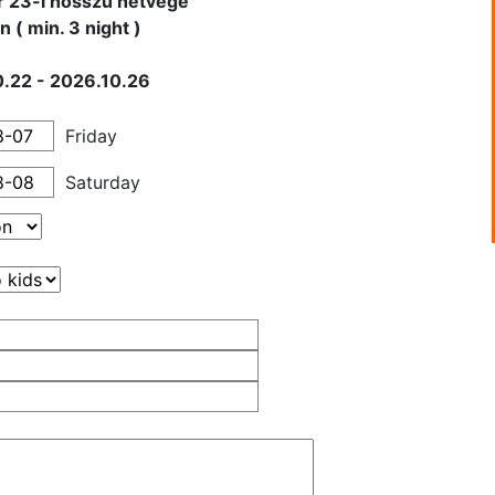
 23-i hosszú hétvége
 ( min. 3 night )
.22 - 2026.10.26
Friday
Saturday