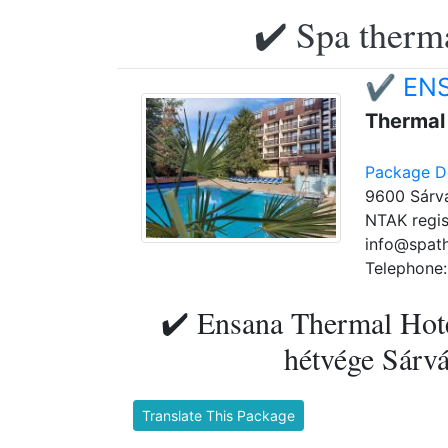
✔️ Spa therma
✔️ ENS
Thermal
Package De
9600 Sárvá
NTAK regis
info@spat
Telephone:
✔️ Ensana Thermal Hote
hétvége Sárvá
Translate This Package