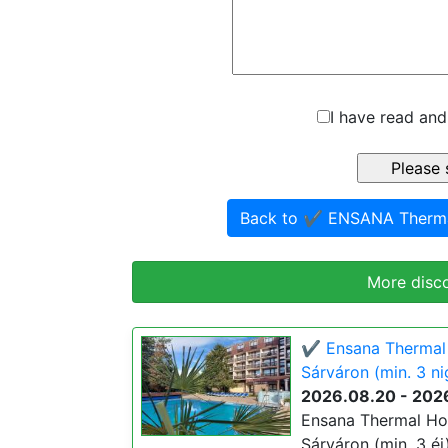
I have read and
Back to ✔️ ENSANA Therma
More disc
✔️ Ensana Thermal 
Sárváron (min. 3 ni
2026.08.20 - 202
Ensana Thermal Hot
Sárváron (min. 3 éj)