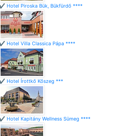
✔️ Hotel Piroska Bük, Bükfürdő ****
✔️ Hotel Villa Classica Pápa ****
✔️ Hotel Írottkő Kőszeg ***
✔️ Hotel Kapitány Wellness Sümeg ****