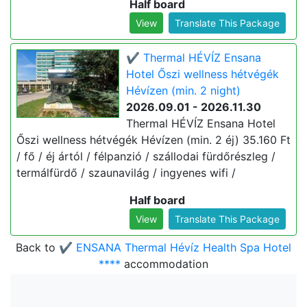
Half board
View
Translate This Package
✔️ Thermal HÉVÍZ Ensana
Hotel Őszi wellness hétvégék
Hévízen (min. 2 night)
2026.09.01 - 2026.11.30
Thermal HÉVÍZ Ensana Hotel
Őszi wellness hétvégék Hévízen (min. 2 éj) 35.160 Ft
/ fő / éj ártól / félpanzió / szállodai fürdőrészleg /
termálfürdő / szaunavilág / ingyenes wifi /
Half board
View
Translate This Package
Back to
✔️ ENSANA Thermal Hévíz Health Spa Hotel
****
accommodation