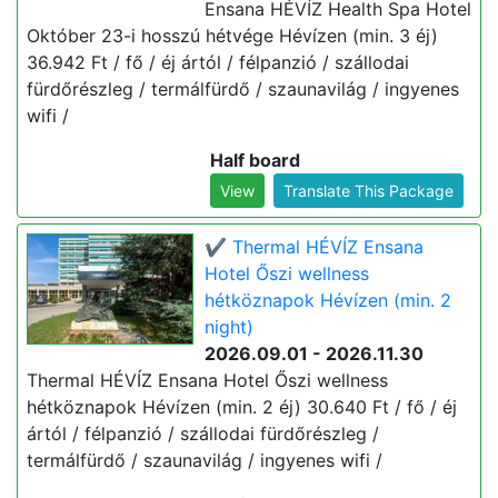
Ensana HÉVÍZ Health Spa Hotel
Október 23-i hosszú hétvége Hévízen (min. 3 éj)
36.942 Ft / fő / éj ártól / félpanzió / szállodai
fürdőrészleg / termálfürdő / szaunavilág / ingyenes
wifi /
Half board
View
Translate This Package
✔️ Thermal HÉVÍZ Ensana
Hotel Őszi wellness
hétköznapok Hévízen (min. 2
night)
2026.09.01 - 2026.11.30
Thermal HÉVÍZ Ensana Hotel Őszi wellness
hétköznapok Hévízen (min. 2 éj) 30.640 Ft / fő / éj
ártól / félpanzió / szállodai fürdőrészleg /
termálfürdő / szaunavilág / ingyenes wifi /