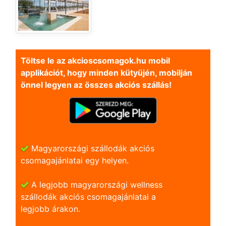
Töltse le az akcioscsomagok.hu mobil
applikációt, hogy minden kütyüjén, mobilján
önnel legyen az összes akciós szállás!
Magyarországi szállodák akciós
csomagajánlatai egy helyen.
A legjobb magyarországi wellness
szállodák akciós csomagajánlatai a
legjobb árakon.