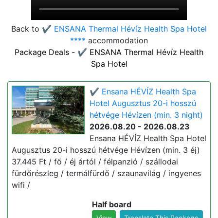
Back to
✔️ ENSANA Thermal Hévíz Health Spa Hotel
****
accommodation
Package Deals - ✔️ ENSANA Thermal Hévíz Health
Spa Hotel
✔️ Ensana HÉVÍZ Health Spa
Hotel Augusztus 20-i hosszú
hétvége Hévízen (min. 3 night)
2026.08.20 - 2026.08.23
Ensana HÉVÍZ Health Spa Hotel
Augusztus 20-i hosszú hétvége Hévízen (min. 3 éj)
37.445 Ft / fő / éj ártól / félpanzió / szállodai
fürdőrészleg / termálfürdő / szaunavilág / ingyenes
wifi /
Half board
View
Translate This Package