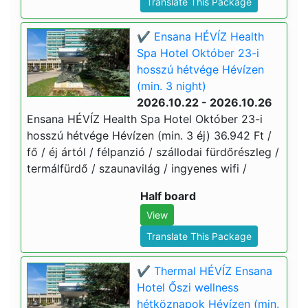
Translate This Package
✔️ Ensana HÉVÍZ Health
Spa Hotel Október 23-i
hosszú hétvége Hévízen
(min. 3 night)
2026.10.22 - 2026.10.26
Ensana HÉVÍZ Health Spa Hotel Október 23-i
hosszú hétvége Hévízen (min. 3 éj) 36.942 Ft /
fő / éj ártól / félpanzió / szállodai fürdőrészleg /
termálfürdő / szaunavilág / ingyenes wifi /
Half board
View
Translate This Package
✔️ Thermal HÉVÍZ Ensana
Hotel Őszi wellness
hétköznapok Hévízen (min.