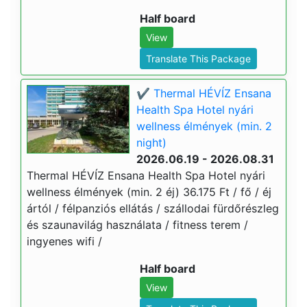
Half board
View
Translate This Package
✔️ Thermal HÉVÍZ Ensana
Health Spa Hotel nyári
wellness élmények (min. 2
night)
2026.06.19 - 2026.08.31
Thermal HÉVÍZ Ensana Health Spa Hotel nyári
wellness élmények (min. 2 éj) 36.175 Ft / fő / éj
ártól / félpanziós ellátás / szállodai fürdőrészleg
és szaunavilág használata / fitness terem /
ingyenes wifi /
Half board
View