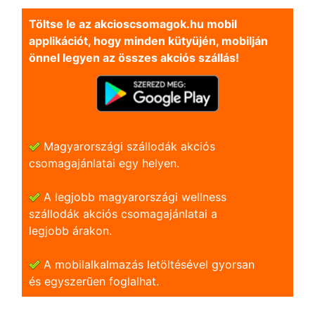
Töltse le az akcioscsomagok.hu mobil
applikációt, hogy minden kütyüjén, mobilján
önnel legyen az összes akciós szállás!
Magyarországi szállodák akciós
csomagajánlatai egy helyen.
A legjobb magyarországi wellness
szállodák akciós csomagajánlatai a
legjobb árakon.
A mobilalkalmazás letöltésével gyorsan
és egyszerũen foglalhat.