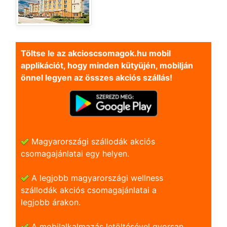
Töltse le az akcioscsomagok.hu mobil
applikációt, hogy minden kütyüjén, mobilján
önnel legyen az összes akciós szállás!
Magyarországi szállodák akciós
csomagajánlatai egy helyen.
A legjobb magyarországi wellness
szállodák akciós csomagajánlatai a
legjobb árakon.
A mobilalkalmazás letöltésével gyorsan