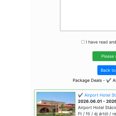
I have read and
Back t
Package Deals - ✔️ Ai
✔️ Airport Hotel S
2026.06.01 - 202
Airport Hotel Stáci
Ft / fő / éj ártól /