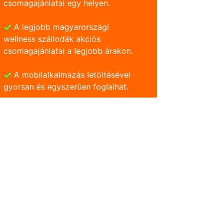
csomagajánlatai egy helyen.
A legjobb magyarországi
wellness szállodák akciós
csomagajánlatai a legjobb árakon.
A mobilalkalmazás letöltésével
gyorsan és egyszerũen foglalhat.