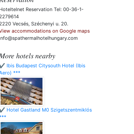
Hoteltelnet Reservation Tel: 00-36-1-
2279614
2220 Vecsés, Széchenyi u. 20.
View accommodations on Google maps
info@spathermalhotelhungary.com
More hotels nearby
✔️ Ibis Budapest Citysouth Hotel (Ibis
Aero) ***
✔️ Hotel Gastland M0 Szigetszentmiklós
***