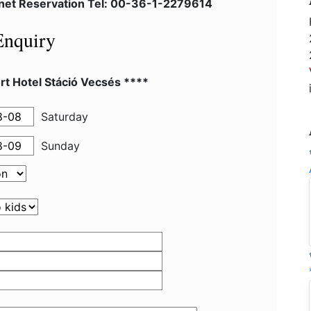
lnet Reservation Tel: 00-36-1-2279614
Enquiry
rt Hotel Stáció Vecsés ****
Saturday
Sunday