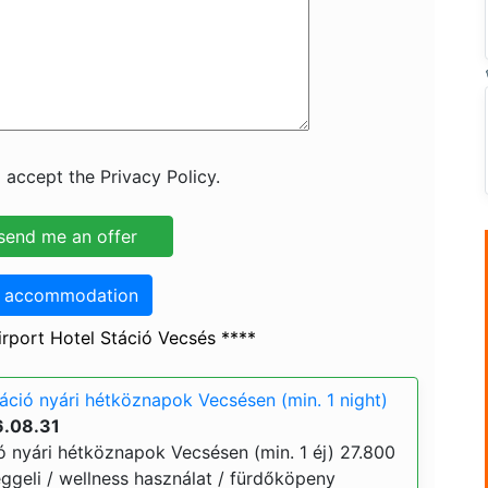
 accept the Privacy Policy.
o accommodation
rport Hotel Stáció Vecsés ****
táció nyári hétköznapok Vecsésen (min. 1 night)
6.08.31
ó nyári hétköznapok Vecsésen (min. 1 éj) 27.800
 reggeli / wellness használat / fürdőköpeny