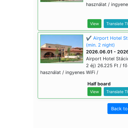
használat / ingyenes
View
Translate 
✔️ Airport Hotel S
(min. 2 night)
2026.06.01 - 202
Airport Hotel Stác
2 éj) 26.225 Ft / fő
használat / ingyenes WiFi /
Half board
View
Translate 
Back t