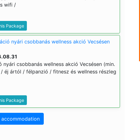
 wifi /
This Package
táció nyári csobbanás wellness akció Vecsésen
6.08.31
ió nyári csobbanás wellness akció Vecsésen (min.
 / éj ártól / félpanzió / fitnesz és wellness részleg
This Package
o accommodation