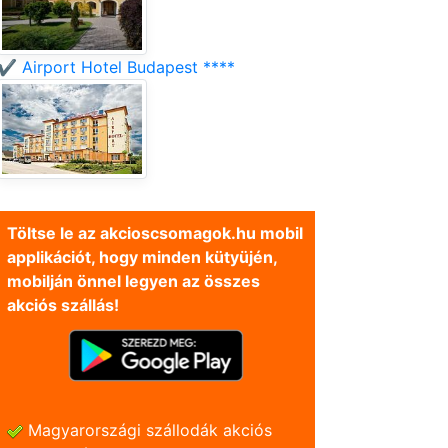
✔️ Airport Hotel Budapest ****
Töltse le az akcioscsomagok.hu mobil
applikációt, hogy minden kütyüjén,
mobilján önnel legyen az összes
akciós szállás!
Magyarországi szállodák akciós