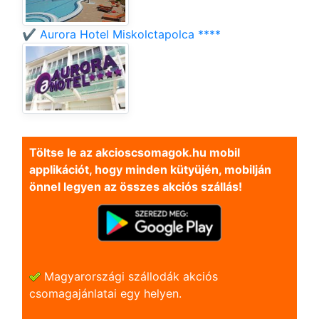
✔️ Aurora Hotel Miskolctapolca ****
Töltse le az akcioscsomagok.hu mobil
applikációt, hogy minden kütyüjén, mobilján
önnel legyen az összes akciós szállás!
Magyarországi szállodák akciós
csomagajánlatai egy helyen.