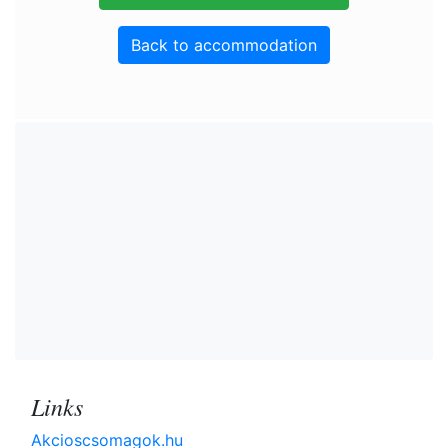
Back to accommodation
Links
Akcioscsomagok.hu