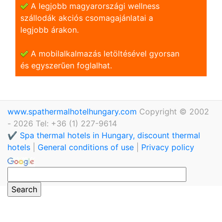
A legjobb magyarországi wellness
szállodák akciós csomagajánlatai a
legjobb árakon.
A mobilalkalmazás letöltésével gyorsan
és egyszerũen foglalhat.
www.spathermalhotelhungary.com
Copyright © 2002
- 2026 Tel: +36 (1) 227-9614
✔️ Spa thermal hotels in Hungary, discount thermal
hotels
|
General conditions of use
|
Privacy policy