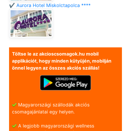
✔️ Aurora Hotel Miskolctapolca ****
Töltse le az akcioscsomagok.hu mobil
applikációt, hogy minden kütyüjén, mobilján
önnel legyen az összes akciós szállás!
Magyarországi szállodák akciós
csomagajánlatai egy helyen.
A legjobb magyarországi wellness