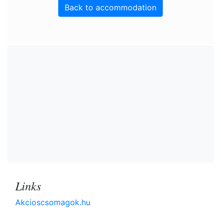
Back to accommodation
Links
Akcioscsomagok.hu