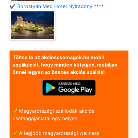
✔️ Borostyán Med Hotel Nyíradony ****
Töltse le az akcioscsomagok.hu mobil
applikációt, hogy minden kütyüjén, mobilján
önnel legyen az összes akciós szállás!
Magyarországi szállodák akciós
csomagajánlatai egy helyen.
A legjobb magyarországi wellness