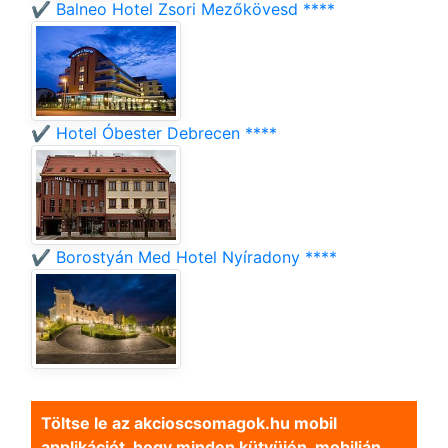
✔️ Balneo Hotel Zsori Mezőkövesd ****
✔️ Hotel Óbester Debrecen ****
✔️ Borostyán Med Hotel Nyíradony ****
Töltse le az akcioscsomagok.hu mobil
applikációt, hogy minden kütyüjén, mobilján