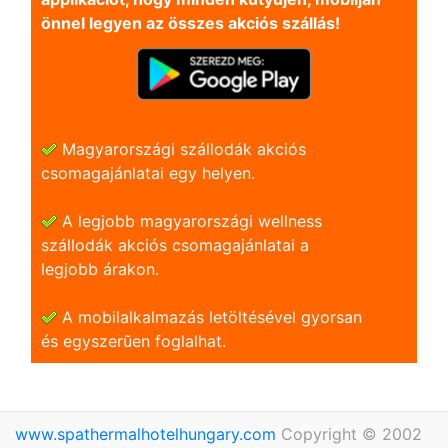
önnel legyen az összes akciós szállás!
Magyarországi szállodák akciós
csomagajánlatai egy helyen.
A legjobb magyarországi wellness
szállodák akciós csomagajánlatai a
legjobb árakon.
A mobilalkalmazás letöltésével gyorsan
és egyszerũen foglalhat.
www.spathermalhotelhungary.com
Copyright © 2002