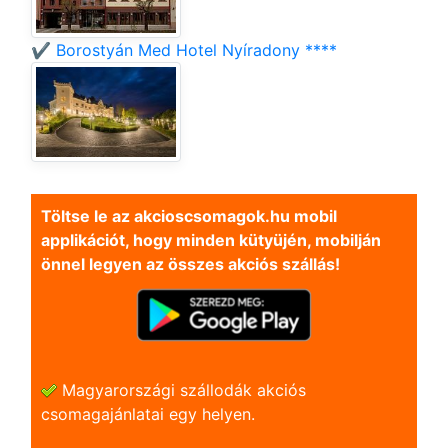
✔️ Borostyán Med Hotel Nyíradony ****
Töltse le az akcioscsomagok.hu mobil
applikációt, hogy minden kütyüjén, mobilján
önnel legyen az összes akciós szállás!
Magyarországi szállodák akciós
csomagajánlatai egy helyen.