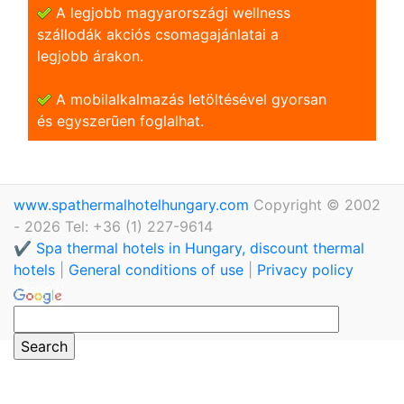
A legjobb magyarországi wellness
szállodák akciós csomagajánlatai a
legjobb árakon.
A mobilalkalmazás letöltésével gyorsan
és egyszerũen foglalhat.
www.spathermalhotelhungary.com
Copyright © 2002
- 2026 Tel: +36 (1) 227-9614
✔️ Spa thermal hotels in Hungary, discount thermal
hotels
|
General conditions of use
|
Privacy policy