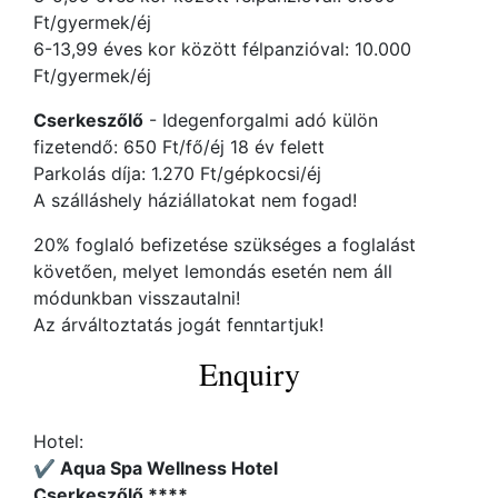
Ft/gyermek/éj
6-13,99 éves kor között félpanzióval: 10.000
Ft/gyermek/éj
Cserkeszőlő
- Idegenforgalmi adó külön
fizetendő: 650 Ft/fő/éj 18 év felett
Parkolás díja: 1.270 Ft/gépkocsi/éj
A szálláshely háziállatokat nem fogad!
20% foglaló befizetése szükséges a foglalást
követően, melyet lemondás esetén nem áll
módunkban visszautalni!
Az árváltoztatás jogát fenntartjuk!
Enquiry
Hotel:
✔️ Aqua Spa Wellness Hotel
Cserkeszőlő ****