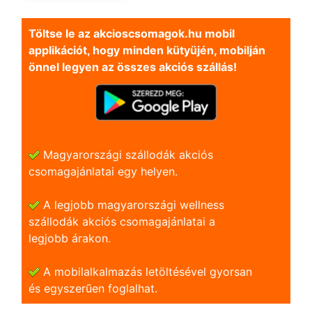
Töltse le az akcioscsomagok.hu mobil
applikációt, hogy minden kütyüjén, mobilján
önnel legyen az összes akciós szállás!
Magyarországi szállodák akciós
csomagajánlatai egy helyen.
A legjobb magyarországi wellness
szállodák akciós csomagajánlatai a
legjobb árakon.
A mobilalkalmazás letöltésével gyorsan
és egyszerũen foglalhat.