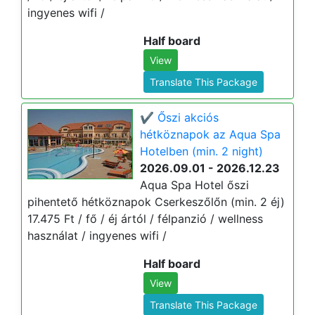
ingyenes wifi /
Half board
View
Translate This Package
✔️ Őszi akciós
hétköznapok az Aqua Spa
Hotelben (min. 2 night)
2026.09.01 - 2026.12.23
Aqua Spa Hotel őszi
pihentető hétköznapok Cserkeszőlőn (min. 2 éj)
17.475 Ft / fő / éj ártól / félpanzió / wellness
használat / ingyenes wifi /
Half board
View
Translate This Package