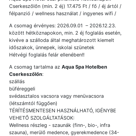
Cserkeszőlőn (min. 2 éj) 17.475 Ft / fő / éj ártól /
félpanzió / wellness használat / ingyenes wifi /
A csomag érvényes: 2026.09.01 – 2026.12.23.
között hétköznapokon, min. 2 éj foglalás esetén,
kivéve a szálloda által meghatározott kiemelt
időszakok, ünnepek, iskolai szünetek
Hétvégi foglalás felár ellenében!!
A csomag tartalma az
Aqua Spa Hotelben
Cserkeszőlőn
:
szállás
büféreggeli
svédasztalos vacsora vagy menüvacsora
(létszámtól függően)
TÉRÍTÉSMENTESEN HASZNÁLHATÓ, IGÉNYBE
VEHETŐ SZOLGÁLTATÁSOK:
Wellness részleg - szaunák (finn-, bio-, infra
szauna), merülő medence, gyerekmedence (34-