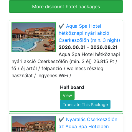
More discount hotel packages
✔️ Aqua Spa Hotel
hétköznapi nyári akció
Cserkeszőlőn (min. 3 night)
2026.06.21 - 2026.08.21
Aqua Spa Hotel hétköznapi
nyári akció Cserkeszőlőn (min. 3 éj) 26.815 Ft /
fő / éj ártól / félpanzió / wellness részleg
használat / ingyenes WiFi /
Half board
View
Translate This Package
✔️ Nyaralás Cserkeszőlőn
az Aqua Spa Hotelben