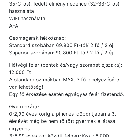
35°C-os), fedett élménymedence (32-33°C-os) -
használata
WIFI használata
ÁFA
Csomagárak hétköznap:
Standard szobában 69.900 Ft-tól/ 2 fő / 2 éj
Superior szobában: 90.800 Ft-tól/ 2 fő / 2 éj
Hétvégi felár (péntek és/vagy szombat éjszaka):
12.000 Ft
A standard szobákban MAX. 3 fő elhelyezésére
van lehetőség!
Egy fő érkezése esetén egyágyas felár fizetendő.
Gyermekárak:
0-2,99 éves korig a pihenés időpontjában a 3.
életévét még be nem töltött gyermek ellátása
ingyenes
3-5,99 éves kor között félpanzióval: 5.000