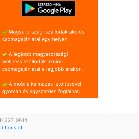
Magyarországi szállodák akciós
csomagajánlatai egy helyen.
A legjobb magyarországi
wellness szállodák akciós
csomagajánlatai a legjobb árakon.
A mobilalkalmazás letöltésével
gyorsan és egyszerũen foglalhat.
1) 227-9614
ditions of