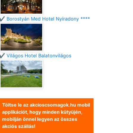
✔️ Borostyán Med Hotel Nyíradony ****
✔️ Világos Hotel Balatonvilágos
Töltse le az akcioscsomagok.hu mobil
applikációt, hogy minden kütyüjén,
mobilján önnel legyen az összes
akciós szállás!