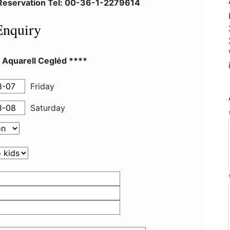
 Reservation Tel: 00-36-1-2279614
Enquiry
 Aquarell Cegléd ****
Friday
Saturday