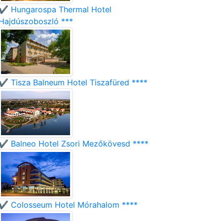
✔️ Hungarospa Thermal Hotel
Hajdúszoboszló ***
✔️ Tisza Balneum Hotel Tiszafüred ****
✔️ Balneo Hotel Zsori Mezőkövesd ****
✔️ Colosseum Hotel Mórahalom ****