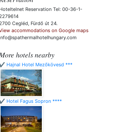
Hoteltelnet Reservation Tel: 00-36-1-
2279614
2700 Cegléd, Fürdő út 24.
View accommodations on Google maps
info@spathermalhotelhungary.com
More hotels nearby
✔️ Hajnal Hotel Mezőkövesd ***
✔️ Hotel Fagus Sopron ****