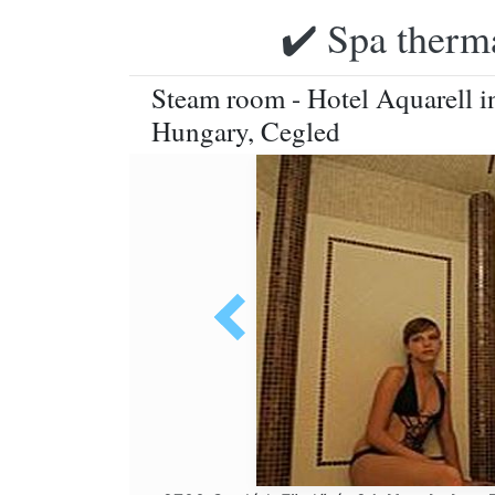
✔️ Spa therma
Steam room - Hotel Aquarell in
Hungary, Cegled