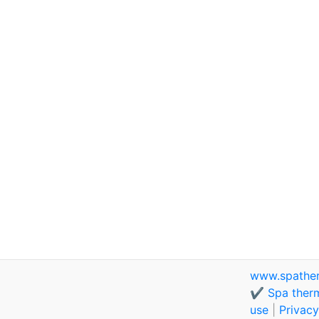
www.spathe
✔️ Spa therm
use
|
Privacy