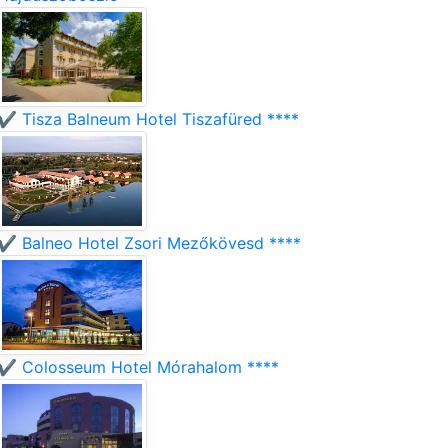
✔️ Tisza Balneum Hotel Tiszafüred ****
✔️ Balneo Hotel Zsori Mezőkövesd ****
✔️ Colosseum Hotel Mórahalom ****