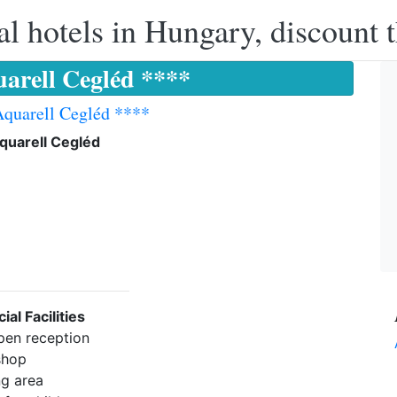
l hotels in Hungary, discount 
uarell Cegléd ****
Aquarell Cegléd ****
quarell Cegléd
ial Facilities
pen reception
shop
ng area