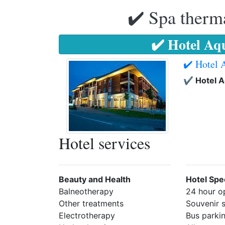
✔️ Spa therma
✔️ Hotel Aq
✔️ Hotel 
✔️ Hotel A
Hotel services
Beauty and Health
Hotel Spec
Balneotherapy
24 hour o
Other treatments
Souvenir 
Electrotherapy
Bus parki