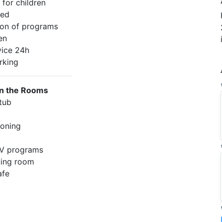
for children
wed
ion of programs
en
ice 24h
rking
in the Rooms
 tub
ioning
 TV programs
ing room
afe
e