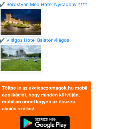
✔️ Borostyán Med Hotel Nyíradony ****
✔️ Világos Hotel Balatonvilágos
Töltse le az akcioscsomagok.hu mobil
applikációt, hogy minden kütyüjén,
mobilján önnel legyen az összes
akciós szállás!