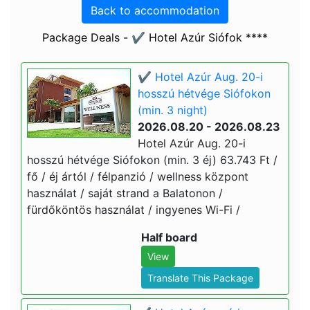
Back to accommodation
Package Deals - ✔️ Hotel Azúr Siófok ****
✔️ Hotel Azúr Aug. 20-i
hosszú hétvége Siófokon
(min. 3 night)
2026.08.20 - 2026.08.23
Hotel Azúr Aug. 20-i
hosszú hétvége Siófokon (min. 3 éj) 63.743 Ft /
fő / éj ártól / félpanzió / wellness központ
használat / saját strand a Balatonon /
fürdőköntös használat / ingyenes Wi-Fi /
Half board
View
Translate This Package