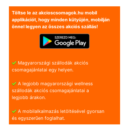
Töltse le az akcioscsomagok.hu mobil
applikációt, hogy minden kütyüjén, mobilján
önnel legyen az összes akciós szállás!
Magyarországi szállodák akciós
csomagajánlatai egy helyen.
A legjobb magyarországi wellness
szállodák akciós csomagajánlatai a
legjobb árakon.
A mobilalkalmazás letöltésével gyorsan
és egyszerũen foglalhat.