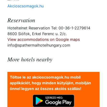
Akcioscsomagok.hu
Reservation
Hoteltelnet Reservation Tel: 00-36-1-2279614
8600 Siófok, Erkel Ferenc u. 2/c.
View accommodations on Google maps
info@spathermalhotelhungary.com
More hotels nearby
Töltse le az akcioscsomagok.hu mobil
applikációt, hogy minden kütyüjén, mobilján
önnel legyen az összes akciós szállás!