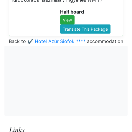
fürdőköntös használat / ingyenes Wi-Fi /
Half board
View
Translate This Package
Back to
✔️ Hotel Azúr Siófok ****
accommodation
Links