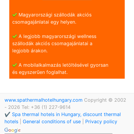
Magyarországi szállodák akciós
csomagajánlatai egy helyen.
A legjobb magyarországi wellness
szállodák akciós csomagajánlatai a
legjobb árakon.
A mobilalkalmazás letöltésével gyorsan
és egyszerũen foglalhat.
www.spathermalhotelhungary.com
Copyright © 2002
- 2026 Tel: +36 (1) 227-9614
✔️ Spa thermal hotels in Hungary, discount thermal
hotels
|
General conditions of use
|
Privacy policy