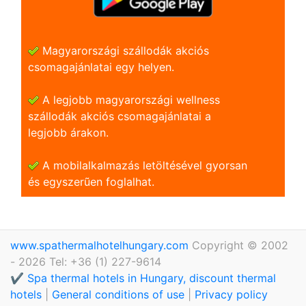
Magyarországi szállodák akciós
csomagajánlatai egy helyen.
A legjobb magyarországi wellness
szállodák akciós csomagajánlatai a
legjobb árakon.
A mobilalkalmazás letöltésével gyorsan
és egyszerũen foglalhat.
www.spathermalhotelhungary.com
Copyright © 2002
- 2026 Tel: +36 (1) 227-9614
✔️ Spa thermal hotels in Hungary, discount thermal
hotels
|
General conditions of use
|
Privacy policy