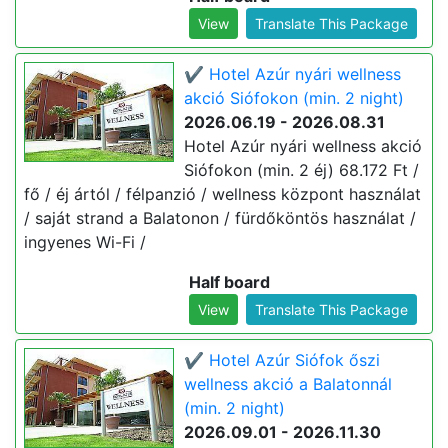
View
Translate This Package
✔️ Hotel Azúr nyári wellness
akció Siófokon (min. 2 night)
2026.06.19 - 2026.08.31
Hotel Azúr nyári wellness akció
Siófokon (min. 2 éj) 68.172 Ft /
fő / éj ártól / félpanzió / wellness központ használat
/ saját strand a Balatonon / fürdőköntös használat /
ingyenes Wi-Fi /
Half board
View
Translate This Package
✔️ Hotel Azúr Siófok őszi
wellness akció a Balatonnál
(min. 2 night)
2026.09.01 - 2026.11.30