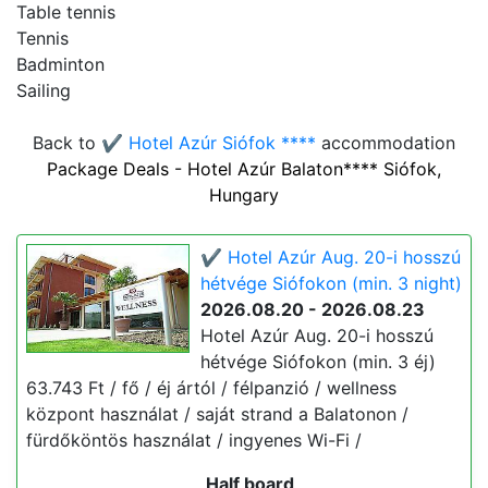
Table tennis
Tennis
Badminton
Sailing
Back to
✔️ Hotel Azúr Siófok ****
accommodation
Package Deals - Hotel Azúr Balaton**** Siófok,
Hungary
✔️ Hotel Azúr Aug. 20-i hosszú
hétvége Siófokon (min. 3 night)
2026.08.20 - 2026.08.23
Hotel Azúr Aug. 20-i hosszú
hétvége Siófokon (min. 3 éj)
63.743 Ft / fő / éj ártól / félpanzió / wellness
központ használat / saját strand a Balatonon /
fürdőköntös használat / ingyenes Wi-Fi /
Half board