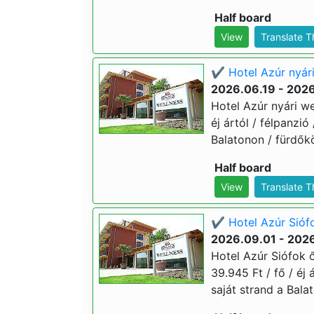
Half board
View
Translate 
✔️ Hotel Azúr nyári
2026.06.19 - 202
Hotel Azúr nyári we
éj ártól / félpanzió
Balatonon / fürdők
Half board
View
Translate 
✔️ Hotel Azúr Siófo
2026.09.01 - 2026
Hotel Azúr Siófok ő
39.945 Ft / fő / éj 
saját strand a Bala