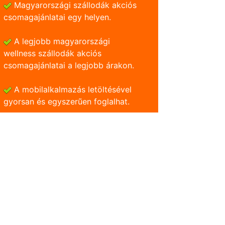
Magyarországi szállodák akciós
csomagajánlatai egy helyen.
A legjobb magyarországi
wellness szállodák akciós
csomagajánlatai a legjobb árakon.
A mobilalkalmazás letöltésével
gyorsan és egyszerũen foglalhat.