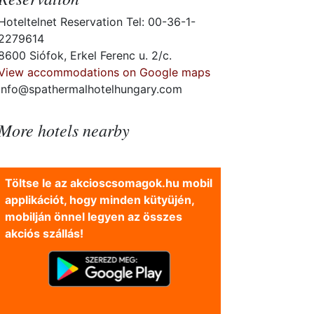
Hoteltelnet Reservation Tel: 00-36-1-
2279614
8600 Siófok, Erkel Ferenc u. 2/c.
View accommodations on Google maps
info@spathermalhotelhungary.com
More hotels nearby
Töltse le az akcioscsomagok.hu mobil
applikációt, hogy minden kütyüjén,
mobilján önnel legyen az összes
akciós szállás!