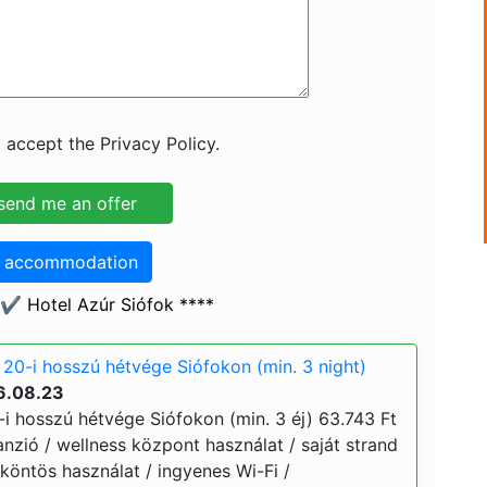
 accept the Privacy Policy.
o accommodation
✔️ Hotel Azúr Siófok ****
 20-i hosszú hétvége Siófokon (min. 3 night)
6.08.23
-i hosszú hétvége Siófokon (min. 3 éj) 63.743 Ft
lpanzió / wellness központ használat / saját strand
őköntös használat / ingyenes Wi-Fi /