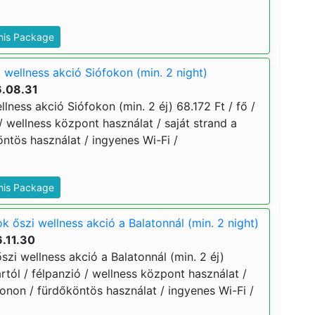
This Package
 wellness akció Siófokon (min. 2 night)
6.08.31
llness akció Siófokon (min. 2 éj) 68.172 Ft / fő /
 / wellness központ használat / saját strand a
öntös használat / ingyenes Wi-Fi /
This Package
k őszi wellness akció a Balatonnál (min. 2 night)
.11.30
szi wellness akció a Balatonnál (min. 2 éj)
ártól / félpanzió / wellness központ használat /
tonon / fürdőköntös használat / ingyenes Wi-Fi /