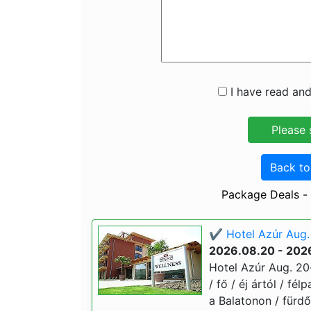
I have read and
Back t
Package Deals - 
✔️ Hotel Azúr Aug.
2026.08.20 - 202
Hotel Azúr Aug. 20
/ fő / éj ártól / fé
a Balatonon / fürd