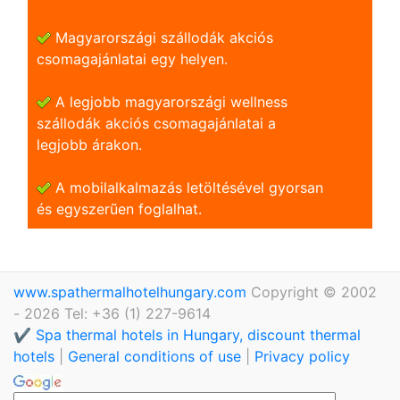
Magyarországi szállodák akciós
csomagajánlatai egy helyen.
A legjobb magyarországi wellness
szállodák akciós csomagajánlatai a
legjobb árakon.
A mobilalkalmazás letöltésével gyorsan
és egyszerũen foglalhat.
www.spathermalhotelhungary.com
Copyright © 2002
- 2026 Tel: +36 (1) 227-9614
✔️ Spa thermal hotels in Hungary, discount thermal
hotels
|
General conditions of use
|
Privacy policy