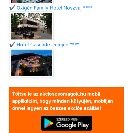
✔️ Oxigén Family Hotel Noszvaj ****
✔️ Hotel Cascade Demjén ****
Töltse le az akcioscsomagok.hu mobil
applikációt, hogy minden kütyüjén, mobilján
önnel legyen az összes akciós szállás!