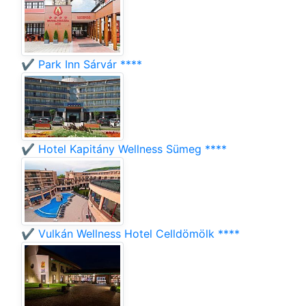
✔️ Park Inn Sárvár ****
✔️ Hotel Kapitány Wellness Sümeg ****
✔️ Vulkán Wellness Hotel Celldömölk ****