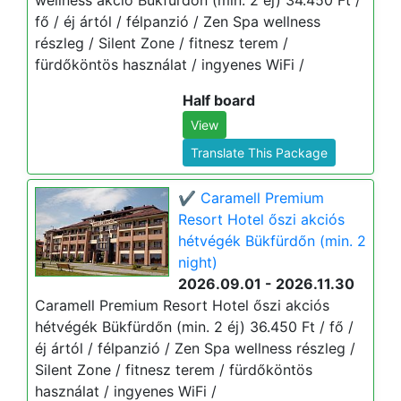
wellness akció Bükfürdőn (min. 2 éj) 34.450 Ft /
fő / éj ártól / félpanzió / Zen Spa wellness
részleg / Silent Zone / fitnesz terem /
fürdőköntös használat / ingyenes WiFi /
Half board
View
Translate This Package
✔️ Caramell Premium
Resort Hotel őszi akciós
hétvégék Bükfürdőn (min. 2
night)
2026.09.01 - 2026.11.30
Caramell Premium Resort Hotel őszi akciós
hétvégék Bükfürdőn (min. 2 éj) 36.450 Ft / fő /
éj ártól / félpanzió / Zen Spa wellness részleg /
Silent Zone / fitnesz terem / fürdőköntös
használat / ingyenes WiFi /