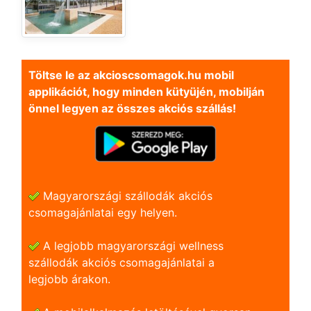
Töltse le az akcioscsomagok.hu mobil
applikációt, hogy minden kütyüjén, mobilján
önnel legyen az összes akciós szállás!
Magyarországi szállodák akciós
csomagajánlatai egy helyen.
A legjobb magyarországi wellness
szállodák akciós csomagajánlatai a
legjobb árakon.