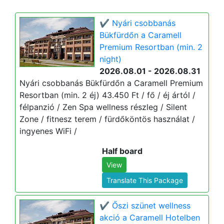
✔️ Nyári csobbanás
Bükfürdőn a Caramell
Premium Resortban (min. 2
night)
2026.08.01 - 2026.08.31
Nyári csobbanás Bükfürdőn a Caramell Premium
Resortban (min. 2 éj) 43.450 Ft / fő / éj ártól /
félpanzió / Zen Spa wellness részleg / Silent
Zone / fitnesz terem / fürdőköntös használat /
ingyenes WiFi /
Half board
View
Translate This Package
✔️ Őszi szünet wellness
akció a Caramell Hotelben