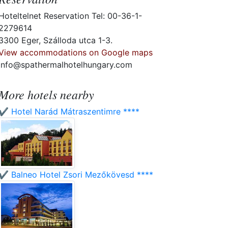
Hoteltelnet Reservation Tel: 00-36-1-
2279614
3300 Eger, Szálloda utca 1-3.
View accommodations on Google maps
info@spathermalhotelhungary.com
More hotels nearby
✔️ Hotel Narád Mátraszentimre ****
✔️ Balneo Hotel Zsori Mezőkövesd ****