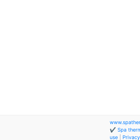
www.spathe
✔️ Spa therm
use
|
Privacy