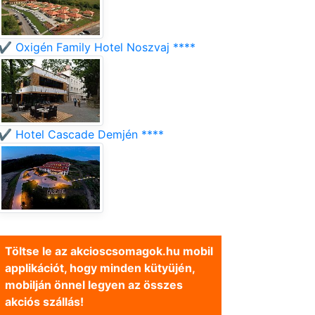
✔️ Oxigén Family Hotel Noszvaj ****
✔️ Hotel Cascade Demjén ****
Töltse le az akcioscsomagok.hu mobil
applikációt, hogy minden kütyüjén,
mobilján önnel legyen az összes
akciós szállás!