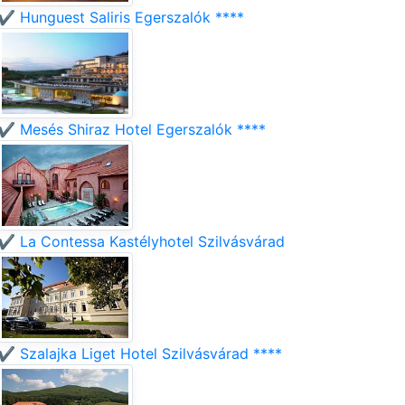
✔️ Hunguest Saliris Egerszalók ****
✔️ Mesés Shiraz Hotel Egerszalók ****
✔️ La Contessa Kastélyhotel Szilvásvárad
✔️ Szalajka Liget Hotel Szilvásvárad ****