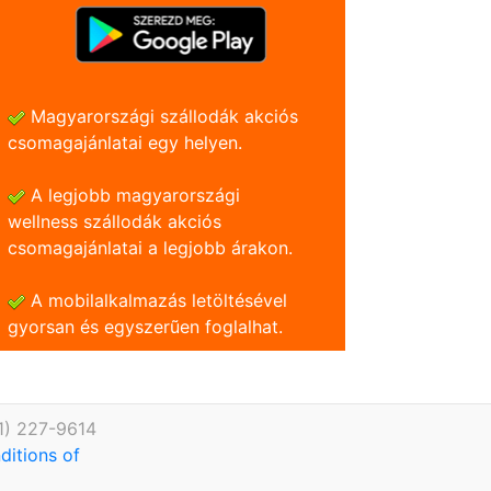
Magyarországi szállodák akciós
csomagajánlatai egy helyen.
A legjobb magyarországi
wellness szállodák akciós
csomagajánlatai a legjobb árakon.
A mobilalkalmazás letöltésével
gyorsan és egyszerũen foglalhat.
1) 227-9614
ditions of