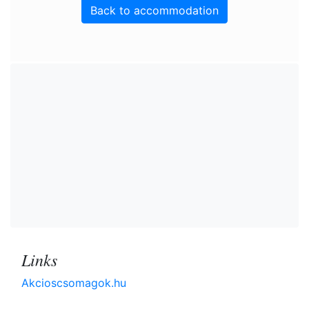
Back to accommodation
Links
Akcioscsomagok.hu