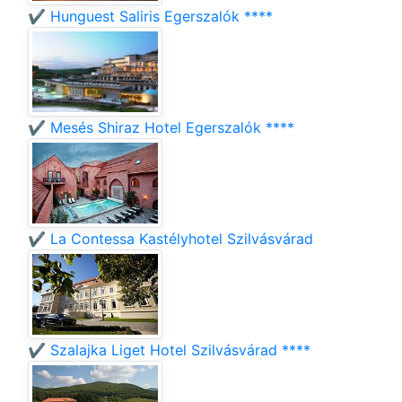
✔️ Hunguest Saliris Egerszalók ****
✔️ Mesés Shiraz Hotel Egerszalók ****
✔️ La Contessa Kastélyhotel Szilvásvárad
✔️ Szalajka Liget Hotel Szilvásvárad ****