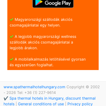
Magyarországi szállodák akciós
csomagajánlatai egy helyen.
A legjobb magyarországi wellness
szállodák akciós csomagajánlatai a
legjobb árakon.
A mobilalkalmazás letöltésével gyorsan
és egyszerũen foglalhat.
www.spathermalhotelhungary.com
Copyright © 2002
- 2026 Tel: +36 (1) 227-9614
✔️ Spa thermal hotels in Hungary, discount thermal
hotels
|
General conditions of use
|
Privacy policy