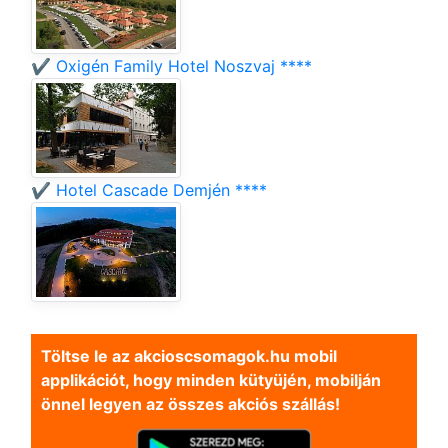
✔️ Oxigén Family Hotel Noszvaj ****
✔️ Hotel Cascade Demjén ****
Töltse le az akcioscsomagok.hu mobil
applikációt, hogy minden kütyüjén, mobilján
önnel legyen az összes akciós szállás!