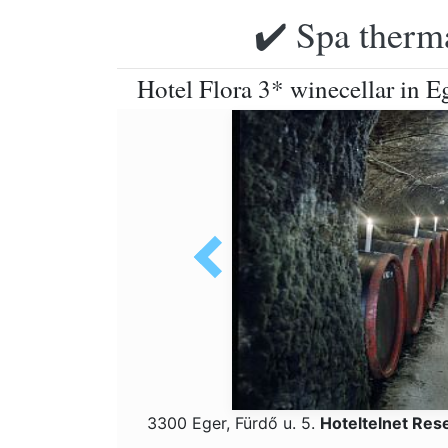
✔️ Spa therma
Hotel Flora 3* winecellar in Eg
3300 Eger, Fürdő u. 5.
Hoteltelnet Res