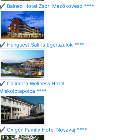
✔️ Balneo Hotel Zsori Mezőkövesd ****
✔️ Hunguest Saliris Egerszalók ****
✔️ Calimbra Wellness Hotel
Miskolctapolca ****
✔️ Oxigén Family Hotel Noszvaj ****