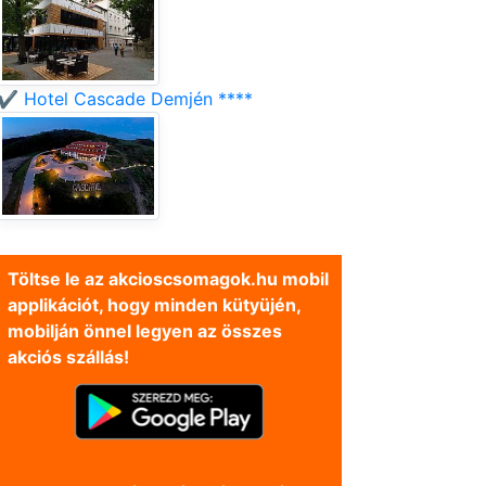
✔️ Hotel Cascade Demjén ****
Töltse le az akcioscsomagok.hu mobil
applikációt, hogy minden kütyüjén,
mobilján önnel legyen az összes
akciós szállás!