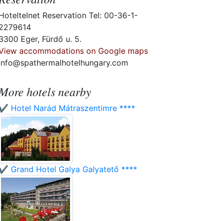
Hoteltelnet Reservation Tel: 00-36-1-
2279614
3300 Eger, Fürdő u. 5.
View accommodations on Google maps
info@spathermalhotelhungary.com
More hotels nearby
✔️ Hotel Narád Mátraszentimre ****
✔️ Grand Hotel Galya Galyatető ****