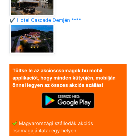
✔️ Hotel Cascade Demjén ****
Töltse le az akcioscsomagok.hu mobil
applikációt, hogy minden kütyüjén, mobilján
önnel legyen az összes akciós szállás!
Magyarországi szállodák akciós
csomagajánlatai egy helyen.