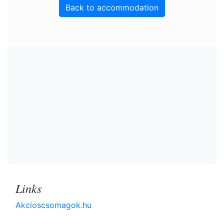
Back to accommodation
Links
Akcioscsomagok.hu