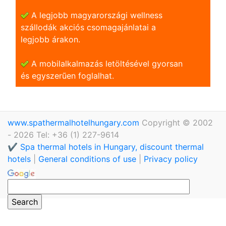
A legjobb magyarországi wellness
szállodák akciós csomagajánlatai a
legjobb árakon.
A mobilalkalmazás letöltésével gyorsan
és egyszerũen foglalhat.
www.spathermalhotelhungary.com
Copyright © 2002
- 2026 Tel: +36 (1) 227-9614
✔️ Spa thermal hotels in Hungary, discount thermal
hotels
|
General conditions of use
|
Privacy policy