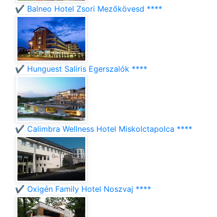
✔️ Balneo Hotel Zsori Mezőkövesd ****
✔️ Hunguest Saliris Egerszalók ****
✔️ Calimbra Wellness Hotel Miskolctapolca ****
✔️ Oxigén Family Hotel Noszvaj ****